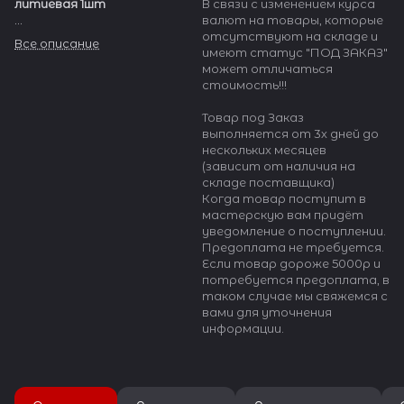
литиевая 1шт
В связи с изменением курса
валют на товары, которые
Применяются в бытовых
отсутствуют на складе и
Все описание
измерительных приборах,
имеют статус "ПОД ЗАКАЗ"
игрушках, фототехнике,
может отличаться
компьютерной технике,
стоимость!!!
брелоках, охранных
системах, в медицинском
Товар под Заказ
оборудовании, в военной и
выполняется от 3х дней до
авиационной отраслях,
нескольких месяцев
космонавтике и т.п.
(зависит от наличия на
складе поставщика)
Когда товар поступит в
мастерскую вам придёт
уведомление о поступлении.
Предоплата не требуется.
Если товар дороже 5000р и
потребуется предоплата, в
таком случае мы свяжемся с
вами для уточнения
информации.