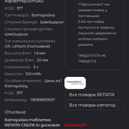
Характеристики
"Подписаться" мы
КОД
:
577
закажем товар у
Тип товара
:
Батарейка
поставщика.
Страна Бренда
:
Швейцария
А Вы как товар
поступит в продажу,
Страна производства
:
получите уведомление
Швейцария
на Email который
Тип химической системы
:
укажете.
CR- Lithium (Литиевые)
Высота бат
:
1.6 мм
ПРЕДОПЛАТА НЕ
Диаметр бат
:
20 мм
ТРЕБУЕТСЯ
Напряжение
:
3 v
Емкость
:
105 mAh
Особые отметки
:
Цена за 1
батарейку
КОД
:
577
Все товары RENATA
Штрихкод.
:
785618195927
Все товары категории
Описание
Батарейка таблетка
RENATA CR2016 3v дисковая
Внимание!!!