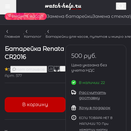
Ремонт часов
Замена батарейки
Замена стекла
Главная
Каталог
Батарейки для часов, пультов и микро э
Батарейка Renata
500 руб.
CR2016
Цена указана без
5
Нет отзывов
учета НДС
Арт.
577
В наличии: 22
Рассчитать
доставку
В корзину
Хочу в подарок
ЕСЛИ ТОВАРА НЕТ В
НАЛИЧИИ ТО При
нажатии кнопки