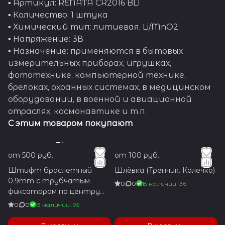
▪ Артикул: RENATA CR2016 BL1
▪ Количество: 1 штука
▪ Химический тип: литиевая, Li/MnO2
▪ Напряжение: 3В
▪ Назначение: применяются в бытовых
измерительных приборах, игрушках,
фототехнике, компьютерной технике,
брелоках, охранных системах, в медицинском
оборудовании, в военной и авиационной
отраслях, космонавтике и т.п.
С этим товаром покупают
от 500 руб.
от 100 руб.
Штифт браслетный
Шлёвка (Тренчик. Колечко)
0.9mm с трубчатым
0
0
В наличии: 36
фиксатором по центру
1.2x5.9mm
0
0
В наличии: 95