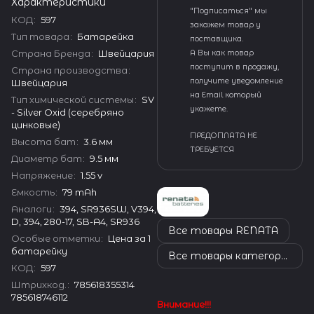
Характеристики
"Подписаться" мы
КОД
:
597
закажем товар у
Тип товара
:
Батарейка
поставщика.
Страна Бренда
:
Швейцария
А Вы как товар
поступит в продажу,
Страна производства
:
получите уведомление
Швейцария
на Email который
Тип химической системы
:
SV
укажете.
- Silver Oxid (серебряно
цинковые)
ПРЕДОПЛАТА НЕ
Высота бат
:
3.6 мм
ТРЕБУЕТСЯ
Диаметр бат
:
9.5 мм
Напряжение
:
1.55 v
Емкость
:
79 mAh
Аналоги
:
394, SR936SW, V394,
D, 394, 280-17, SB-A4, SR936
Все товары RENATA
Особые отметки
:
Цена за 1
батарейку
Все товары категории
КОД
:
597
Штрихкод.
:
785618355314
785618746112
Внимание!!!