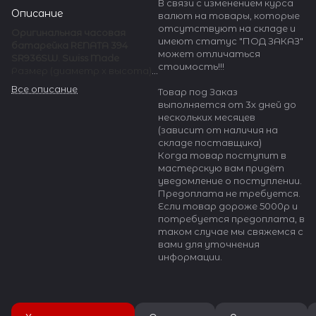
В связи с изменением курса
Описание
валют на товары, которые
отсутствуют на складе и
Оригинальная часовая
имеют статус "ПОД ЗАКАЗ"
батарейка RENATA 394
может отличаться
SR936SW.
Swiss Made
стоимость!!!
Размер (диаметр х высота)
9.5 х 3.6 мм
Все описание
Товар под Заказ
выполняется от 3х дней до
Батарейки для часов
нескольких месяцев
RENATA 394 применяются в
(зависит от наличия на
кварцевых и электронных
складе поставщика)
часах, не имеющих
Когда товар поступит в
подсветку экрана и звуковой
мастерскую вам придёт
сигнал будильника. Также
уведомление о поступлении.
применяется в
Предоплата не требуется.
калькуляторах, медицинских
Если товар дороже 5000р и
приборах, LED и RFID
потребуется предоплата, в
(радиочастотная
таком случае мы свяжемся с
идентификация)
вами для уточнения
технологиях.
информации.