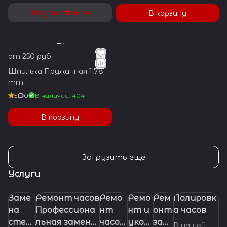
Подписаться
В корзину
от 250 руб.
Шпилька Пружинная 1,78
mm
5
0
В наличии: 404
В корзину
Загрузить еще
Услуги
Заме
Ремонт часов
Ремо
Ремо
Рем
Полировк
на
Профессиона
нт
нт и
онт
а часов
стек
льная замена
часов
укор
заво
В нашей