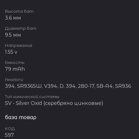
Высота бат
3.6 мм
Диаметр бат
9.5 мм
Напряжение
1.55 v
Емкость
79 mAh
Аналоги
394, SR936SW, V394, D, 394, 280-17, SB-A4, SR936
Тип химической системы
SV - Silver Oxid (серебряно цинковые)
база товар
КОД
597