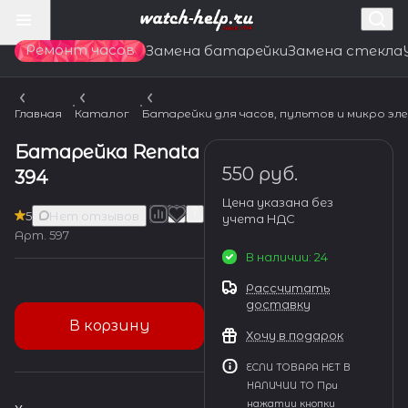
Ремонт часов
Замена батарейки
Замена стекла
Главная
Каталог
Батарейки для часов, пультов и микро э
Батарейка Renata
550 руб.
394
Цена указана без
5
Нет отзывов
учета НДС
Арт.
597
В наличии: 24
Рассчитать
доставку
В корзину
Хочу в подарок
ЕСЛИ ТОВАРА НЕТ В
НАЛИЧИИ ТО При
нажатии кнопки