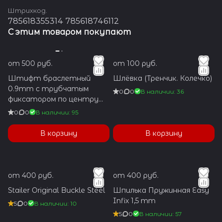
Штрихкод.
785618355314 785618746112
С этим товаром покупают
от 500 руб.
от 100 руб.
Штифт браслетный
Шлёвка (Тренчик. Колечко)
0.9mm с трубчатым
0
0
В наличии: 36
фиксатором по центру
1.2x5.9mm
0
0
В наличии: 95
В корзину
В корзину
от 400 руб.
от 400 руб.
Stailer Original Buckle Steel
Шпилька Пружинная Easy
Infix 1,5 mm
5
0
В наличии: 10
5
0
В наличии: 57