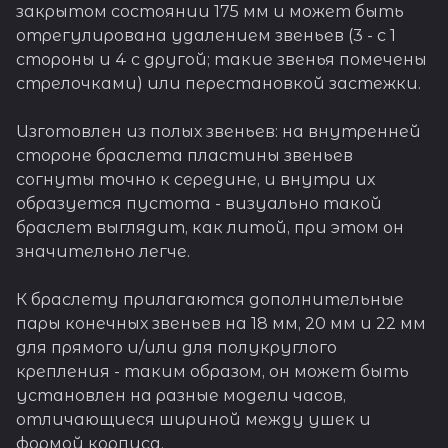
корпуса.
закрытом состоянии 175 мм и может быть
отрегулирована удалением звеньев (3 - с 1
стороны и 4 с другой; такие звенья помечены
стрелочками) или перестановкой застежки.
Изготовлен из полых звеньев: на внутренней
стороне браслета пластины звеньев
согнуты точно к середине, и внутри их
образуется пустота - визуально такой
браслет выглядит, как литой, при этом он
значительно легче.
К браслету прилагаются дополнительные
пары конечных звеньев на 18 мм, 20 мм и 22 мм
для прямого и/или для полукруглого
крепления - таким образом, он может быть
установлен на разные модели часов,
отличающиеся шириной между ушек и
формой корпуса.