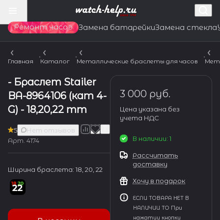
Ремонт часов
Замена батарейки
Замена стекла
Главная
Каталог
Металлические браслеты для часов
Мет
- Браслет Stailer
3 000 руб.
BA-8964106 (кат 4-
G) - 18,20,22 mm
Цена указана без
учета НДС
5
Нет отзывов
В наличии: 1
Арт.
4174
Рассчитать
доставку
Ширина браслета:
18, 20, 22
Хочу в подарок
ЕСЛИ ТОВАРА НЕТ В
НАЛИЧИИ ТО При
нажатии кнопки