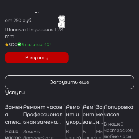
от 250 руб.
Шпилька Пружинная 1,78
mm
5
0
В наличии: 404
В корзину
Загрузить еще
Услуги
Замен
Ремонт часов
Ремо
Рем
За
Полировка
а
Профессионал
нт и
онт
ме
часов
стекл
ьная замена
укора
заво
на
В нашей
а в
батарейки
чиван
дно
бр
мастерской
Наша
Замена
В
В
Мы
любые часы
часах.
(элемента
ие
й
ас
масте
батарейки в
нашей
наше
по