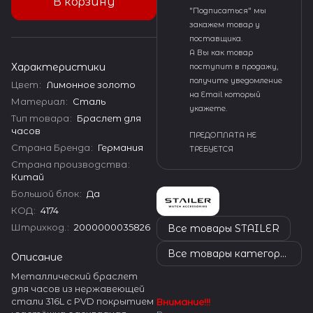
В корзину
"Подписаться" мы
закажем товар у
поставщика.
А Вы как товар
Характеристики
поступит в продажу,
получите уведомление
Цвет
:
Лимонное золото
на Email который
Материал
:
Сталь
укажете.
Тип товара
:
Браслет для
часов
ПРЕДОПЛАТА НЕ
Страна Бренда
:
Германия
ТРЕБУЕТСЯ
Страна производства
:
Китай
Большой блок
:
Да
КОД
:
4174
Штрихкод.
:
2000000035826
Все товары STAILER
Все товары категории
Описание
Металлический браслет
для часов из нержавеющей
стали 316L с PVD покрытием
Внимание!!!