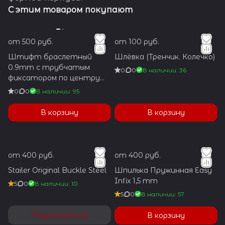
С этим товаром покупают
от 500 руб.
от 100 руб.
Штифт браслетный
Шлёвка (Тренчик. Колечко)
0.9mm с трубчатым
0
0
В наличии: 36
фиксатором по центру
1.2x5.9mm
0
0
В наличии: 95
В корзину
В корзину
от 400 руб.
от 400 руб.
Stailer Original Buckle Steel
Шпилька Пружинная Easy
Infix 1,5 mm
5
0
В наличии: 10
5
0
В наличии: 57
Подписаться
В корзину