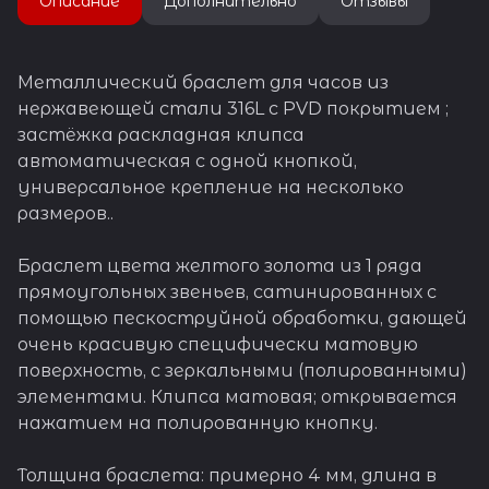
Описание
Дополнительно
Отзывы
звеньев (3 - с 1 стороны и 4 с
другой; такие звенья
помечены стрелочками) или
перестановкой застежки.
Металлический браслет для часов из
Изготовлен из полых
нержавеющей стали 316L с PVD покрытием ;
звеньев: на внутренней
застёжка раскладная клипса
стороне браслета
автоматическая с одной кнопкой,
пластины звеньев согнуты
точно к середине, и внутри
универсальное крепление на несколько
их образуется пустота -
размеров..
визуально такой браслет
выглядит, как литой, при
этом он значительно легче.
Браслет цвета желтого золота из 1 ряда
прямоугольных звеньев, сатинированных с
К браслету прилагаются
помощью пескоструйной обработки, дающей
дополнительные пары
конечных звеньев на 18 мм, 20
очень красивую специфически матовую
мм и 22 мм для прямого и/или
поверхность, с зеркальными (полированными)
для полукруглого крепления -
элементами. Клипса матовая; открывается
таким образом, он может
быть установлен на разные
нажатием на полированную кнопку.
модели часов,
отличающиеся шириной
Толщина браслета: примерно 4 мм, длина в
между ушек и формой