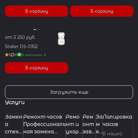
В корзину
В корзину
от 3 250 руб.
Stailer DS-0352
5
0
В наличии: 4
В корзину
Загрузить еще
Услуги
Замен
Ремонт часов
Ремо
Рем
За
Полировка
а
Профессиональ
нт и
онт
м
часов
стекл
ная замена
укора
заво
ен
В нашей