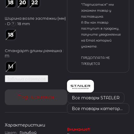
"Подписаться" мы
закажем товар у
поставщика.
Ширина возле застёжки (мм)
А Вы как товар
- D
:
18 mm
?
поступит в продажу,
получите уведомление
на Email который
укажете.
Стандарт длины ремешка :
M
ПРЕДОПЛАТА НЕ
ТРЕБУЕТСЯ
Таблица размеров
Подписаться
Все товары STAILER
Все товары категории
Характеристики
Внимание!!!
Цвет
:
Голубой