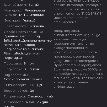
В связи с изменением курса
Третий цвет
:
Белый
валют на товары, которые
отсутствуют на складе и
Материал
:
Анилиновая
имеют статус "ПОД ЗАКАЗ"
кожа от DANI (Италия)
может отличаться
Фактура
:
Гладкий
стоимость!!!
Поверхность
:
Матовый
Товар под Заказ
Особенности ремешка
:
выполняется от 3х дней до
Крепление &quot;Easy
нескольких месяцев
Infix&quot;, Дополнительные
(зависит от наличия на
петли из силикона,
складе поставщика)
Подкладка из силикона
Когда товар поступит в
PlasmaTech, Цветная
мастерскую вам придёт
подкладка
уведомление о поступлении.
Прошивка
:
В тон
Предоплата не требуется.
Подкладка
:
Силикон
Если товар дороже 5000р и
потребуется предоплата, в
Вид застёжки
:
таком случае мы свяжемся с
Стандартная пряжка
вами для уточнения
Антиаллергенный
:
Да
информации.
Водостойкий
:
Да
Тип ремешка
:
Стандартный
Тип товара
:
Ремешок для
часов