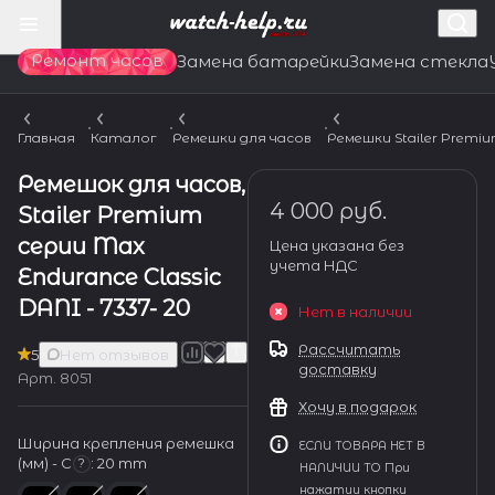
Ремонт часов
Замена батарейки
Замена стекла
Главная
Каталог
Ремешки для часов
Ремешки Stailer Premi
Ремешок для часов,
4 000 руб.
Stailer Premium
серии Max
Цена указана без
учета НДС
Endurance Classic
DANI - 7337- 20
Нет в наличии
Рассчитать
5
Нет отзывов
доставку
Арт.
8051
Хочу в подарок
Ширина крепления ремешка
ЕСЛИ ТОВАРА НЕТ В
(мм) - С
:
20 mm
?
НАЛИЧИИ ТО При
нажатии кнопки