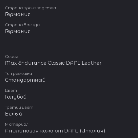
высококачественного
Страна производства
силикона по технологии
Германия
PlasmaTech для обеспечения
долговечности, защиты от
Страна Бренда
пыли и особой текстуры
Германия
поверхности.
В комплекте идут: Запасные
силиконовые шлевки.
Пряжка из нержавеющей
Серия
стали 316L.
Max Endurance Classic DANI Leather
Быстросъемные шпильки
«Easy Infix» позволяют
Тип ремешка
менять ремешки легко и без
Стандартный
использования специальных
инструментов.
Цвет
Голубой
Третий цвет
Белый
Материал
Анилиновая кожа от DANI (Италия)