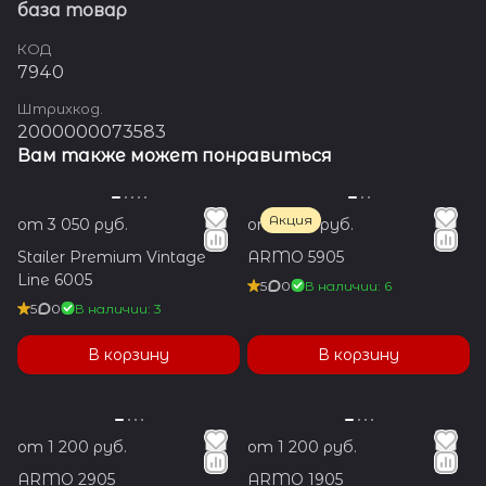
база товар
КОД
7940
Штрихкод.
2000000073583
Вам также может понравиться
Акция
от 3 050 руб.
от 1 350 руб.
Stailer Premium Vintage
ARMO 5905
Line 6005
5
0
В наличии: 6
5
0
В наличии: 3
В корзину
В корзину
от 1 200 руб.
от 1 200 руб.
ARMO 2905
ARMO 1905