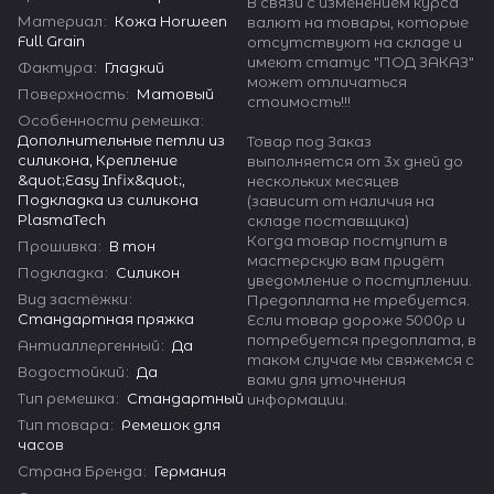
В связи с изменением курса
Материал
:
Кожа Horween
валют на товары, которые
Full Grain
отсутствуют на складе и
имеют статус "ПОД ЗАКАЗ"
Фактура
:
Гладкий
может отличаться
Поверхность
:
Матовый
стоимость!!!
Особенности ремешка
:
Дополнительные петли из
Товар под Заказ
силикона, Крепление
выполняется от 3х дней до
&quot;Easy Infix&quot;,
нескольких месяцев
Подкладка из силикона
(зависит от наличия на
PlasmaTech
складе поставщика)
Когда товар поступит в
Прошивка
:
В тон
мастерскую вам придёт
Подкладка
:
Силикон
уведомление о поступлении.
Вид застёжки
:
Предоплата не требуется.
Стандартная пряжка
Если товар дороже 5000р и
потребуется предоплата, в
Антиаллергенный
:
Да
таком случае мы свяжемся с
Водостойкий
:
Да
вами для уточнения
Тип ремешка
:
Стандартный
информации.
Тип товара
:
Ремешок для
часов
Страна Бренда
:
Германия