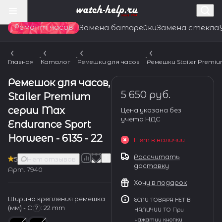
Ремонт часов
Замена батарейки
Замена стекла
Главная
Каталог
Ремешки для часов
Ремешки Stailer Premi
Ремешок для часов,
5 650 руб.
Stailer Premium
серии Max
Цена указана без
учета НДС
Endurance Sport
Horween - 6135 - 22
Нет в наличии
Рассчитать
5
Нет отзывов
доставку
Арт.
7940
Хочу в подарок
Ширина крепления ремешка
ЕСЛИ ТОВАРА НЕТ В
(мм) - С
:
22 mm
?
НАЛИЧИИ ТО При
нажатии кнопки