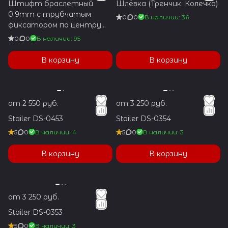
Штифт браслетный
Шлёвка (Тренчик. Колечко)
0.9mm с трубчатым
0
0
В наличии: 36
фиксатором по центру
1.2x5.9mm
0
0
В наличии: 95
В корзину
В корзину
от 2 550 руб.
от 3 250 руб.
Stailer DS-0453
Stailer DS-0354
5
0
В наличии: 4
5
0
В наличии: 3
В корзину
В корзину
от 3 250 руб.
Stailer DS-0353
5
0
В наличии: 3