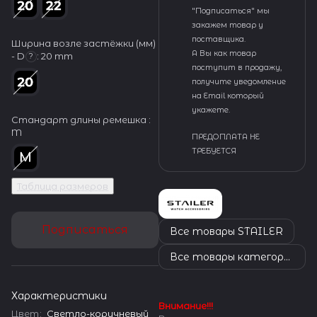
"Подписаться" мы
закажем товар у
поставщика.
Ширина возле застёжки (мм)
А Вы как товар
- D
:
20 mm
?
поступит в продажу,
получите уведомление
на Email который
укажете.
Стандарт длины ремешка :
M
ПРЕДОПЛАТА НЕ
ТРЕБУЕТСЯ
Таблица размеров
Подписаться
Все товары STAILER
Все товары категории
Характеристики
Внимание!!!
Цвет
:
Светло-коричневый