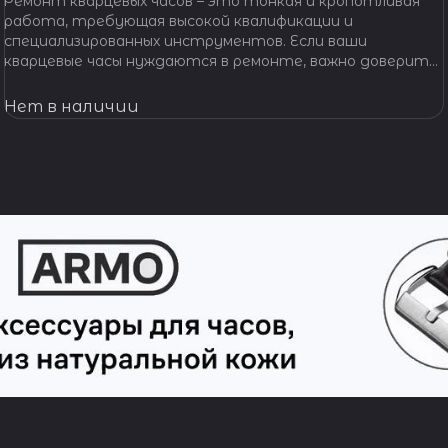
Ремонт кварцевых часов – это тонкая и кропотливая
работа, требующая высокой квалификации и
специализированных инструментов. Если ваши
кварцевые часы нуждаются в ремонте, важно доверить
их профессионалам, которые смогут точно
диагностировать проблему и предложить
Нет в наличии
эффективное решение.