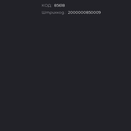
КОД
:
85618
Штрихкод.
:
2000000850009