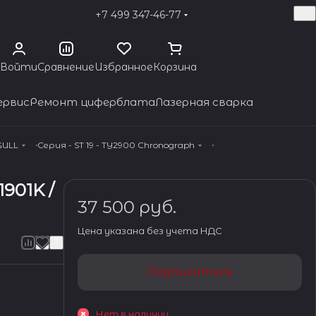
+7 499 347-46-77
Войти
Сравнение
Избранное
Корзина
ервис
Ремонт циферблата
Лазерная сварка
GULL
Серия - ST 19 - TY2900 Chronograph
901K /
37 500 руб.
Цена указана без учета НДС
Подписаться
Нет в наличии