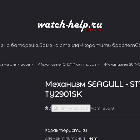
мена батарейки
Замена стекла
Укоротить браслет
С
измы для часов
Механизмы CHINA для часов
Механизмы SEA-
Механизм SEAGULL - ST1
TY2901SK
0
Нет отзывов
Арт.
85618
Характеристики
Элемент питания
:
нет