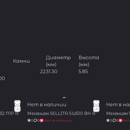
Диаметр
Высота
Камни
(мм)
(мм)
22
31.30
5.85
00
Нет в наличии
Нет в н
532 MP A
Механизм SELLITA SW510 BH A
Механизм 
0
0
Нет в наличии
0
0
Нет