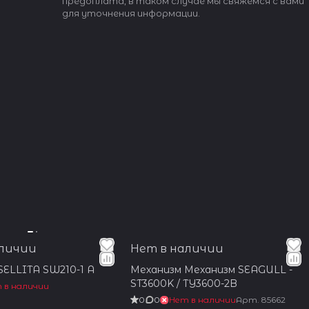
предоплата, в таком случае мы свяжемся с вами
для уточнения информации.
аличии
Нет в наличии
SELLITA SW210-1 A
Механизм Механизм SEAGULL -
ST3600K / TY3600-2B
 в наличии
0
0
Нет в наличии
Арт.
85662