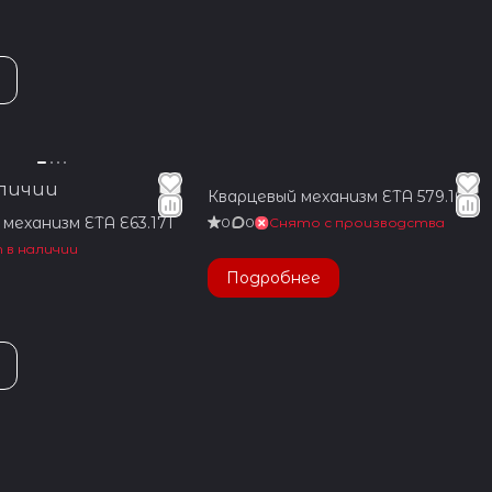
аличии
Кварцевый механизм ETA 579.105
механизм ETA E63.171
0
0
Снято с производства
 в наличии
Подробнее