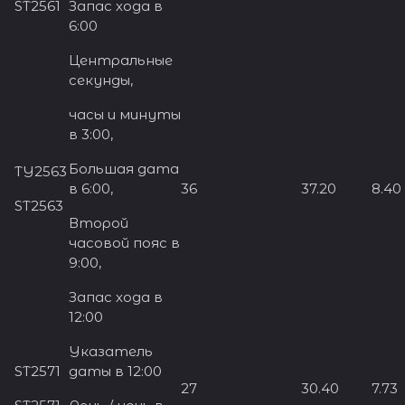
ST2561
Запас хода в
6:00
Центральные
секунды,
часы и минуты
в 3:00,
Большая дата
TY2563
в 6:00,
36
37.20
8.40
ST2563
Второй
часовой пояс в
9:00,
Запас хода в
12:00
Указатель
ST2571
даты в 12:00
27
30.40
7.73