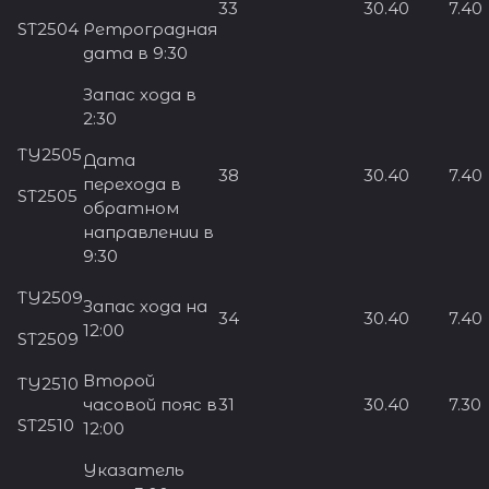
33
30.40
7.40
ST2504
Ретроградная
дата в 9:30
Запас хода в
2:30
TY2505
Дата
38
30.40
7.40
перехода в
ST2505
обратном
направлении в
9:30
TY2509
Запас хода на
34
30.40
7.40
12:00
ST2509
Второй
TY2510
часовой пояс в
31
30.40
7.30
ST2510
12:00
Указатель