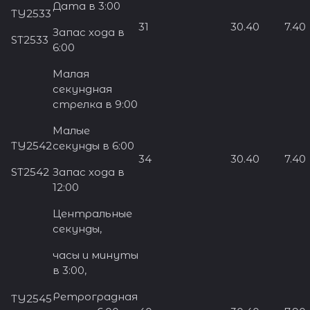
Дата в 3:00
TY2533
31
30.40
7.40
Запас хода в
ST2533
6:00
Малая
секундная
стрелка в 9:00
Малые
TY2542
секунды в 6:00
34
30.40
7.40
ST2542
Запас хода в
12:00
Центральные
секунды,
часы и минуты
в 3:00,
Ретроградная
TY2545