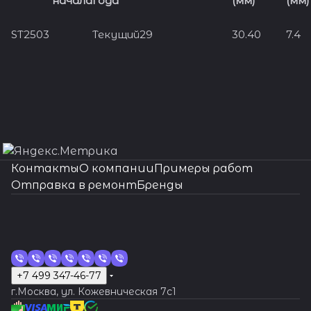
начала
года
(мм)
(мм)
ST2503
Текущий
29
30.40
7.4
Контакты
О компании
Примеры работ
Отправка в ремонт
Бренды
+7 499 347-46-77
г.Москва, ул. Кожевническая 7c1