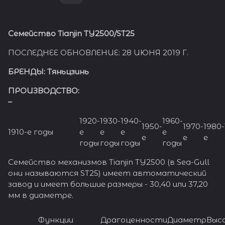
Семейство Tianjin TY2500/ST25
ПОСЛЕДНЕЕ ОБНОВЛЕНИЕ: 28 ИЮНЯ 2019 Г.
БРЕНДЫ:
Тяньцзинь
ПРОИЗВОДСТВО:
–
1920-
1930-
1940-
1960-
1950-
1970-
1980-
1910-е годы
е
е
е
е
е
е
е
годы
годы
годы
годы
Семейство механизмов Tianjin TY2500 (в Sea-Gull
они называются ST25) имеет автоматический
завод и имеет большие размеры - 30,40 или 37,20
мм в диаметре.
Функции
Драгоценности
Диаметр
Выс