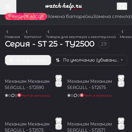
Ремонт часов
Замена батарейки
Замена стекла
Главная
Каталог
Товары для мастера и мастерской
Механ
Серия - ST 25 - TY2500
29
Все фильтры
По умолчанию (убывание)
Механизм Механизм
Механизм Механизм
SEAGULL - ST2590
SEAGULL - ST2575
0
0
Нет в наличии
0
0
Нет в наличии
Механизм Механизм
Механизм Механизм
SEAGULL - ST2573
SEAGULL - ST2571