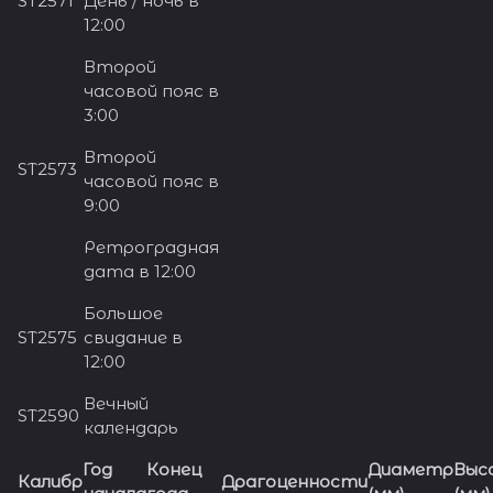
ST2571
День / ночь в
12:00
Второй
часовой пояс в
3:00
Второй
ST2573
часовой пояс в
9:00
Ретроградная
дата в 12:00
Большое
ST2575
свидание в
12:00
Вечный
ST2590
календарь
Год
Конец
Диаметр
Выс
Калибр
Драгоценности