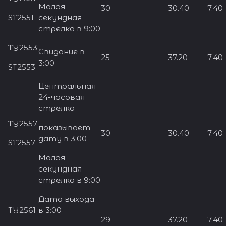
Малая
30
30.40
7.40
ST2551
секундная
стрелка в 9:00
TY2553
Свидание в
25
37.20
7.40
3:00
ST2553
Центральная
24-часовая
стрелка
TY2557
показывает
30
30.40
7.40
дату в 3:00
ST2557
Малая
секундная
стрелка в 9:00
Дата выхода
TY2561
в 3:00
29
37.20
7.40