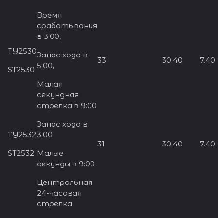
Время
срабатывания
в 3:00,
TY2530
Запас хода в
33
30.40
7.40
5:00,
ST2530
Малая
секундная
стрелка в 9:00
Запас хода в
TY2532
3:00
31
30.40
7.40
ST2532
Малые
секунды в 9:00
Центральная
24-часовая
стрелка