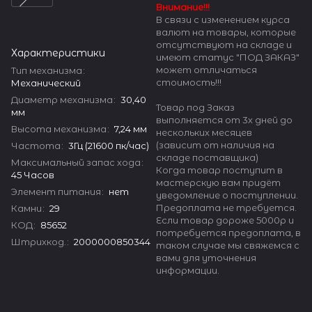
Внимание!!!
В связи с изменением курса
валют на товары, которые
отсутствуют на складе и
Характеристики
имеют статус "ПОД ЗАКАЗ"
может отличаться
Тип механизма
:
стоимость!!!
Механический
Диаметр механизма
:
30,40
Товар под Заказ
мм
выполняется от 3х дней до
Высота механизма
:
7,24 мм
нескольких месяцев
(зависит от наличия на
Частота
:
3Гц (21600 пк/час)
складе поставщика)
Максимальный запас хода
:
Когда товар поступит в
45 Часов
мастерскую вам придёт
Элемент питания
:
нет
уведомление о поступлении.
Предоплата не требуется.
Камни
:
29
Если товар дороже 5000р и
КОД
:
85652
потребуется предоплата, в
Штрихкод.
:
2000000850344
таком случае мы свяжемся с
вами для уточнения
информации.