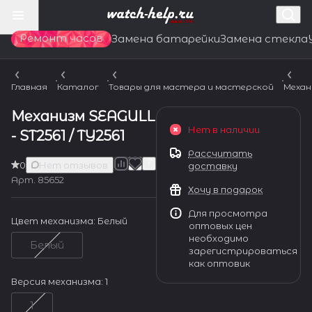
Ремонт часов
Замена батарейки
Замена стекла
Главная
Каталог
Товары для мастера и мастерской
Механ
Механизм SEAGULL
Нет в наличии
- ST2561 / TY2561
Рассчитать
0
Нет отзывов
доставку
Арт.
85652
Хочу в подарок
Для просмотра
Цвет механизма:
Белый
оптовых цен
необходимо
Белый
зарегистрироваться
как оптовик
Версия механизма:
1
1