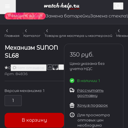
Ремонт часов
Замена батарейки
Замена стекла
Главная
Каталог
Товары для мастера и мастерской
Механ
Механизм SUNON
350 руб.
SL68
Цена указана без
0
Нет отзывов
учета НДС
Арт.
84836
В наличии: 1
Рассчитать
Версия механизма:
1
доставку
1
Хочу в подарок
Для просмотра
В корзину
оптовых цен
необходимо