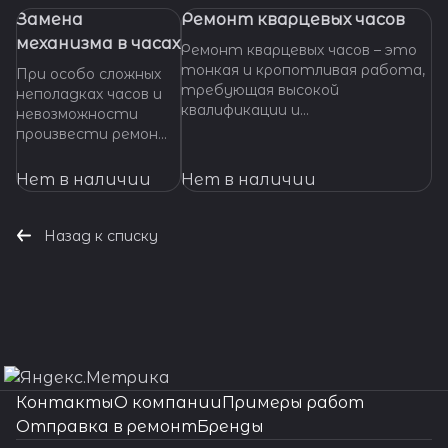
Замена
Ремонт кварцевых часов
механизма в часах
Ремонт кварцевых часов – это
тонкая и кропотливая работа,
При особо сложных
требующая высокой
неполадках часов и
квалификации и
невозможности
специализированных
произвести ремонт
инструментов. Если ваши
их основных узлов и
кварцевые часы нуждаются в
деталей,
Нет в наличии
Нет в наличии
ремонте, важно доверить их
требуется замена
профессионалам, которые
механизма часов. Мы
смогут точно
готовы оказать
Назад к списку
диагностировать проблему и
помощь даже в
предложить эффективное
наиболее сложных
решение.
ситуациях.
Контакты
О компании
Примеры работ
Отправка в ремонт
Бренды