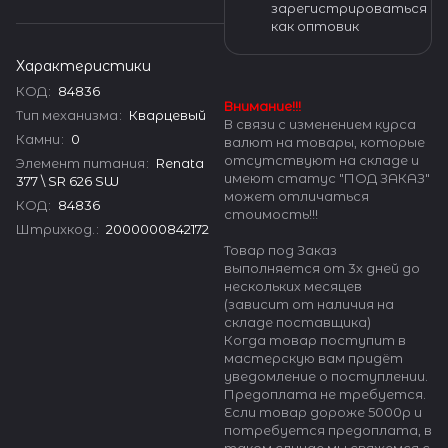
зарегистрироваться
как оптовик
Характеристики
КОД
:
84836
Внимание!!!
Тип механизма
:
Кварцевый
В связи с изменением курса
Камни
:
0
валют на товары, которые
отсутствуют на складе и
Элемент питания
:
Renata
имеют статус "ПОД ЗАКАЗ"
377 \ SR 626 SW
может отличаться
КОД
:
84836
стоимость!!!
Штрихкод.
:
2000000842172
Товар под Заказ
выполняется от 3х дней до
нескольких месяцев
(зависит от наличия на
складе поставщика)
Когда товар поступит в
мастерскую вам придёт
уведомление о поступлении.
Предоплата не требуется.
Если товар дороже 5000р и
потребуется предоплата, в
таком случае мы свяжемся с