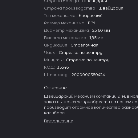
Страна Бренда
:
Швейцария
Страна производства
:
Швейцария
Тип механизма
:
Кварцевый
Размер механизма
:
11 ½
Диаметр механизма
:
25,60 мм
Высота механизма
:
1,95 мм
Индикация
:
Стрелочная
Часы
:
Стрелка по центру
Минуты
:
Стрелка по центру
КОД
:
35546
Штрихкод.
:
2000000350424
Описание
Швейцарский механизм компании ETA, в нал
заказ вы можете приобрести на нашем са
производит огромное количество разноо
калибров.
Все описание
Она занимает более 50% в производстве
Швейцарии и около 20% в объеме мирового