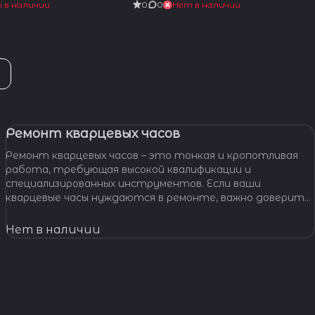
 в наличии
0
0
Нет в наличии
Ремонт кварцевых часов
Ремонт кварцевых часов – это тонкая и кропотливая
работа, требующая высокой квалификации и
специализированных инструментов. Если ваши
кварцевые часы нуждаются в ремонте, важно доверить
их профессионалам, которые смогут точно
диагностировать проблему и предложить
Нет в наличии
эффективное решение.