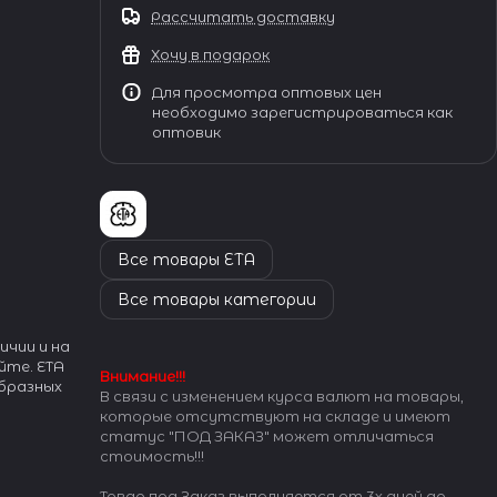
Рассчитать доставку
Хочу в подарок
Для просмотра оптовых цен
необходимо зарегистрироваться как
оптовик
Все товары ETA
Все товары категории
ичии и на
йте. ETA
Внимание!!!
бразных
В связи с изменением курса валют на товары,
которые отсутствуют на складе и имеют
статус "ПОД ЗАКАЗ" может отличаться
 механизмов
стоимость!!!
 рынка.
Товар под Заказ выполняется от 3х дней до