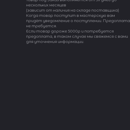
авода — во
нескольких месяцев
 и Таиланде.
(зависит от наличия на складе поставщика)
ы для
Когда товар поступит в мастерскую вам
wiss Made,
придёт уведомление о поступлении. Предоплата
качества.
не требуется.
Если товар дороже 5000р и потребуется
предоплата, в таком случае мы свяжемся с вами
шение
для уточнения информации.
другим
о в 2016
аручных
ое решение.