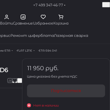
+7 499 347-46-77
Войти
Сравнение
Избранное
Корзина
ервис
Ремонт циферблата
Лазерная сварка
мы ETA
FLAT LINE
ETA E64.041
11 950 руб.
 D6
Цена указана без учета НДС
Подписаться
Нет в наличии