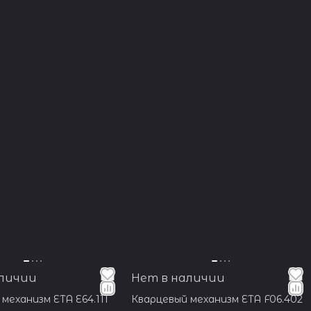
аличии
Нет в наличии
механизм ETA E64.111
Кварцевый механизм ETA F06.402