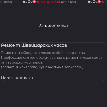
т.
45908
0
0
Нет в наличии
Арт.
45905
0
0
Нет
Загрузить еще
Ремонт Швейцарских часов
Ремонт швейцарских часов любой сложности.
Профессиональное обслуживание и ремонт механизмов
от ведущих мастеров.
Гарантия качества, оригинальные запчасти,
индивидуальный подход. Вашим часам - Швейцарская
точность и надежность!
Нет в наличии