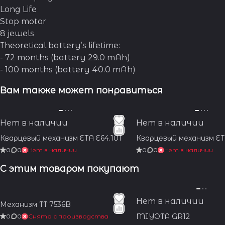
Long Life
Stop motor
8 jewels
Theoretical battery’s lifetime:
- 72 months (battery 29.0 mAh)
- 100 months (battery 40.0 mAh)
Вам также может понравиться
Нет в наличии
Нет в наличии
Кварцевый механизм ETA E64.101
Кварцевый механизм ET
0
0
Нет в наличии
0
0
Нет в наличии
С этим товаром покупают
Нет в наличии
Механизм TT 7536B
MIYOTA GR12
0
0
Снято с производства