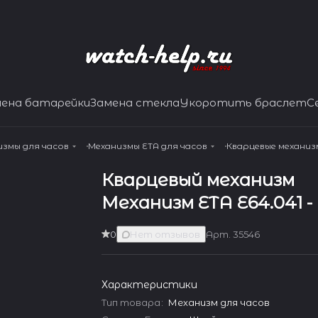
мена батарейки
Замена стекла
Укоротить браслет
С
измы для часов
Механизмы ETA для часов
Кварцевые механиз
Кварцевый механизм
Механизм ETA E64.041 -
0
Нет отзывов
Арт.
35546
Характеристики
Тип товара
:
Механизм для часов