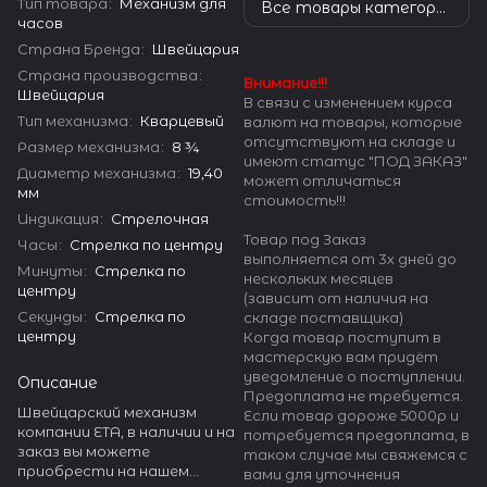
Тип товара
:
Механизм для
Все товары категории
часов
Страна Бренда
:
Швейцария
Страна производства
:
Внимание!!!
Швейцария
В связи с изменением курса
Тип механизма
:
Кварцевый
валют на товары, которые
отсутствуют на складе и
Размер механизма
:
8 ¾
имеют статус "ПОД ЗАКАЗ"
Диаметр механизма
:
19,40
может отличаться
мм
стоимость!!!
Индикация
:
Стрелочная
Товар под Заказ
Часы
:
Стрелка по центру
выполняется от 3х дней до
Минуты
:
Стрелка по
нескольких месяцев
центру
(зависит от наличия на
Секунды
:
Стрелка по
складе поставщика)
центру
Когда товар поступит в
мастерскую вам придёт
уведомление о поступлении.
Описание
Предоплата не требуется.
Швейцарский механизм
Если товар дороже 5000р и
компании ETA, в наличии и на
потребуется предоплата, в
заказ вы можете
таком случае мы свяжемся с
приобрести на нашем
вами для уточнения