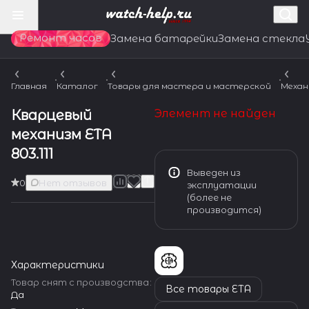
Ремонт часов
Замена батарейки
Замена стекла
Главная
Каталог
Товары для мастера и мастерской
Механ
Кварцевый
Элемент не найден
механизм ETA
803.111
Выведен из
0
Нет отзывов
эксплуатации
(более не
производится)
Характеристики
Товар снят с производства
:
Все товары ETA
Да