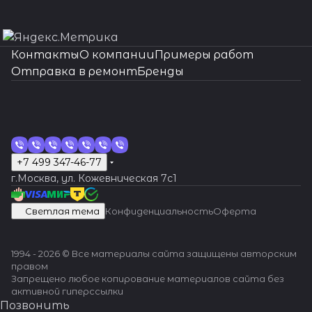
даже в наиболее
мастеров.
сложных
Гарантия
ситуациях.
качества,
оригиналь
Контакты
О компании
Примеры работ
ные
Отправка в ремонт
Бренды
запчасти,
индивиду
альный
подход.
Вашим
часам -
Швейцарс
+7 499 347-46-77
кая
г.Москва, ул. Кожевническая 7c1
точность
и
Светлая тема
Конфиденциальность
Оферта
надежнос
ть!
1994 - 2026 © Все материалы сайта защищены авторским
правом
Запрещено любое копирование материалов сайта без
активной гиперссылки
Позвонить