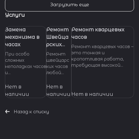
Загрузить еще
Услуги
Замена
Ремонт
Ремонт кварцевых
механизма в
Швейца
часов
часах
рских
Ремонт кварцевых часов –
часов
это тонкая и
При особо
Ремонт
кропотливая работа,
сложных
швейцарс
требующая высокой
неполадках часов
ких часов
квалификации и
и
любой
специализированных
невозможности
сложност
инструментов. Если
произвести
и.
Нет в
Нет в
ваши кварцевые часы
ремонт их
Професси
наличии
наличии
Нет в наличии
нуждаются в ремонте,
основных узлов и
ональное
важно доверить их
деталей,
обслужив
профессионалам, которые
требуется
ание и
Назад к списку
смогут точно
замена
ремонт
диагностировать
механизма часов.
механизмо
проблему и предложить
Мы готовы
в от
эффективное решение.
оказать помощь
ведущих