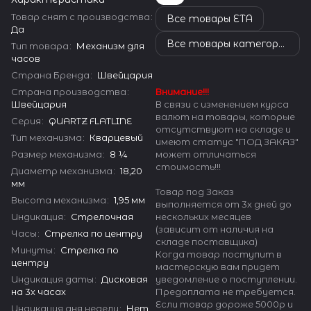
Товар снят с производства
:
Все товары ETA
Да
Все товары категории
Тип товара
:
Механизм для
часов
Страна Бренда
:
Швейцария
Страна производства
:
Внимание!!!
Швейцария
В связи с изменением курса
валют на товары, которые
Серия
:
QUARTZ FLATLINE
отсутствуют на складе и
Тип механизма
:
Кварцевый
имеют статус "ПОД ЗАКАЗ"
Размер механизма
:
8 ¼
может отличаться
стоимость!!!
Диаметр механизма
:
18,20
мм
Товар под Заказ
Высота механизма
:
1,95 мм
выполняется от 3х дней до
Индикация
:
Стрелочная
нескольких месяцев
(зависит от наличия на
Часы
:
Стрелка по центру
складе поставщика)
Минуты
:
Стрелка по
Когда товар поступит в
центру
мастерскую вам придёт
Индикация даты
:
Дисковая
уведомление о поступлении.
на 3х часах
Предоплата не требуется.
Если товар дороже 5000р и
Индикация дня недели
:
Нет