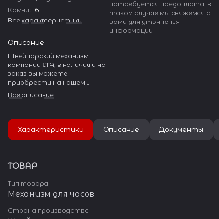
потребуется предоплата, в
Камни
:
6
таком случае мы свяжемся с
Все характеристики
вами для уточнения
информации.
Описание
Швейцарский механизм
компании ETA, в наличии и на
заказ вы можете
приобрести на нашем
сайте. ETA производит
Все описание
огромное количество
разнообразных калибров.
Она занимает более 50% в
Характеристики
Описание
Документы
производстве механизмов
Швейцарии и около 20% в
объеме мирового рынка.
ТОВАР
15 фабрик ETA находится в
Швейцарии, 3 завода — во
Тип товара
Франции, и по одному в
Механизм для часов
Германии, Малайзии и
Таиланде. Азиатские
Страна производства
фабрики производят