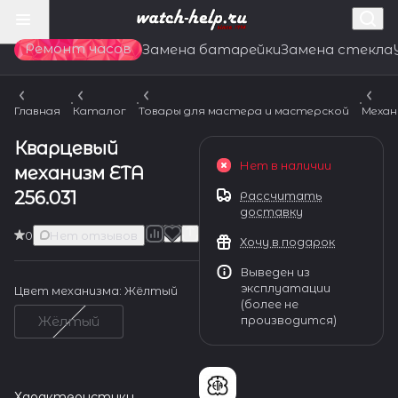
Ремонт часов
Замена батарейки
Замена стекла
Главная
Каталог
Товары для мастера и мастерской
Механ
Кварцевый
Нет в наличии
механизм ETA
256.031
Рассчитать
доставку
0
Нет отзывов
Хочу в подарок
Выведен из
эксплуатации
Цвет механизма:
Жёлтый
(более не
производится)
Жёлтый
Характеристики