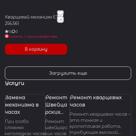
Кварцевый механизм ETA
256.561
0
0
Снято с производства
В корзину
Загрузить еще
Услуги
Замена
Ремонт
Ремонт кварцевых
механизма в
Швейца
часов
часах
рских
Ремонт кварцевых часов –
часов
это тонкая и
При особо
Ремонт
кропотливая работа,
сложных
швейцарс
требующая высокой
неполадках часов
ких часов