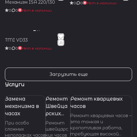
Механизм ISA 220/130
0
0
Нет в наличии
0
0
Нет в наличии
TMI VD33
0
0
Нет в наличии
Загрузить еще
Услуги
Замена
Ремонт
Ремонт кварцевых
механизма в
Швейца
часов
часах
рских
Ремонт кварцевых часов –
часов
это тонкая и
При особо
Ремонт
кропотливая работа,
сложных
швейцарс
требующая высокой
неполадках часов
ких часов