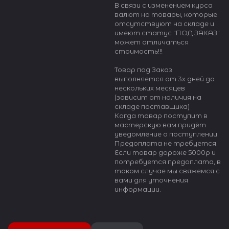
В связи с изменением курса
валют на товары, которые
отсутствуют на складе и
имеют статус "ПОД ЗАКАЗ"
может отличаться
стоимость!!!
Товар под Заказ
выполняется от 3х дней до
нескольких месяцев
(зависит от наличия на
складе поставщика)
Когда товар поступит в
мастерскую вам придёт
уведомление о поступлении.
Предоплата не требуется.
Если товар дороже 5000р и
потребуется предоплата, в
таком случае мы свяжемся с
вами для уточнения
информации.