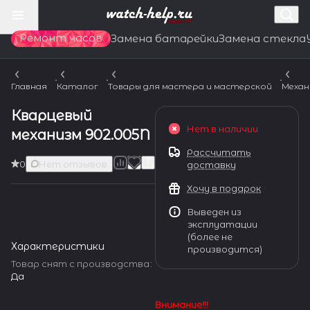
Ремонт часов
Замена батарейки
Замена стекла
Главная
Каталог
Товары для мастера и мастерской
Механ
Кварцевый
Нет в наличии
механизм 902.005N
Рассчитать
0
Нет отзывов
доставку
Хочу в подарок
Выведен из
эксплуатации
(более не
Характеристики
производится)
Товар снят с производства
:
Да
Внимание!!!