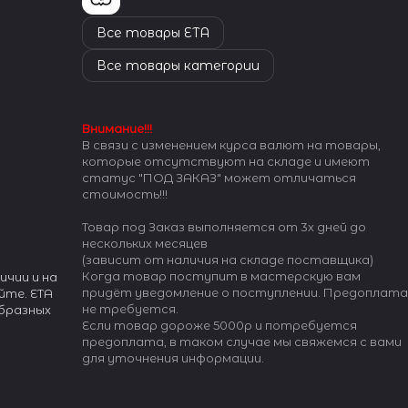
Все товары ETA
Все товары категории
Внимание!!!
В связи с изменением курса валют на товары,
которые отсутствуют на складе и имеют
статус "ПОД ЗАКАЗ" может отличаться
стоимость!!!
Товар под Заказ выполняется от 3х дней до
нескольких месяцев
(зависит от наличия на складе поставщика)
Когда товар поступит в мастерскую вам
ичии и на
придёт уведомление о поступлении. Предоплата
йте. ETA
не требуется.
бразных
Если товар дороже 5000р и потребуется
предоплата, в таком случае мы свяжемся с вами
для уточнения информации.
 механизмов
 рынка.