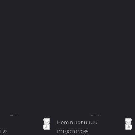
авода — во
 и Таиланде.
ы для
wiss Made,
качества.
шение
другим
о в 2016
аручных
ое решение.
Нет в наличии
L22
MIYOTA 2035