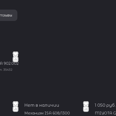
15 фабрик ETA находится в Швейцарии, 3 з
Франции, и по одному в Германии, Малайзии
Азиатские фабрики производят механизм
местного рынка, они не имеют отметки S
тзывы
но сохраняют стандарты швейцарского 
В 2013 году Swatch Group под давлением
Антимонопольного комитета приняли ре
сократить поставки своих калибров ETA 
участниками рынка, вне своего концерна. Н
году, в связи с резким падением продаж н
часов, компания решила пересмотреть св
A 902.002
т.
35432
Нет в наличии
1 050 руб.
Механизм ISA 608/1300
MIYOTA G