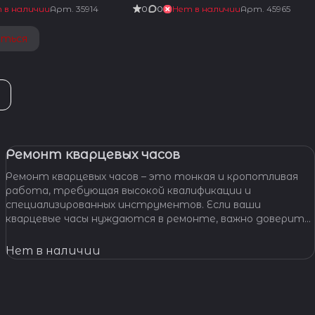
 в наличии
Арт.
35914
0
0
Нет в наличии
Арт.
45965
аться
Ремонт кварцевых часов
Ремонт кварцевых часов – это тонкая и кропотливая
работа, требующая высокой квалификации и
специализированных инструментов. Если ваши
кварцевые часы нуждаются в ремонте, важно доверить
их профессионалам, которые смогут точно
диагностировать проблему и предложить
Нет в наличии
эффективное решение.