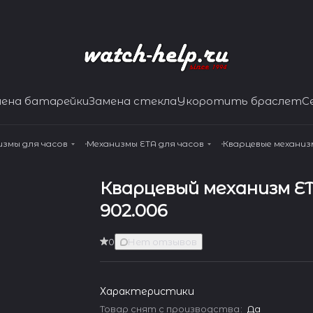
мена батарейки
Замена стекла
Укоротить браслет
С
измы для часов
Механизмы ETA для часов
Кварцевые механиз
Кварцевый механизм E
902.006
0
Нет отзывов
Характеристики
Товар снят с производства
:
Да