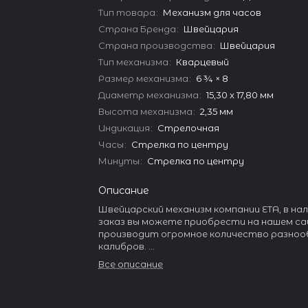
Тип товара
:
Механизм для часов
Страна Бренда
:
Швейцария
Страна производства
:
Швейцария
Тип механизма
:
Кварцевый
Размер механизма
:
6 ¾ × 8
Диаметр механизма
:
15,30 x 17,80 мм
Высота механизма
:
2,35 мм
Индикация
:
Стрелочная
Часы
:
Стрелка по центру
Минуты
:
Стрелка по центру
Описание
Швейцарский механизм компании ETA, в нал
заказ вы можете приобрести на нашем са
производит огромное количество разноо
калибров.
Все описание
Она занимает более 50% в производстве
Швейцарии и около 20% в объеме мирового