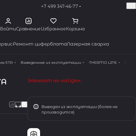
+7 499 347-46-77
Войти
Сравнение
Избранное
Корзина
ервис
Ремонт циферблата
Лазерная сварка
мы ETA
Выведенные из эксплуатации
THERMO LINE
TA
Элемент не найден
Выведен из эксплуатации (более не
производится)