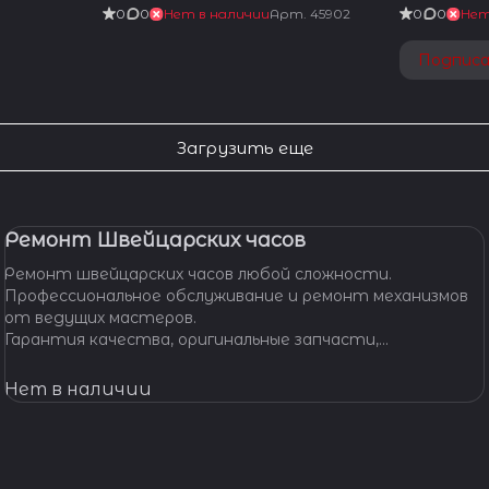
0
0
Нет в наличии
Арт.
45902
0
0
Нет
Подпис
Загрузить еще
Ремонт Швейцарских часов
Ремонт швейцарских часов любой сложности.
Профессиональное обслуживание и ремонт механизмов
от ведущих мастеров.
Гарантия качества, оригинальные запчасти,
индивидуальный подход. Вашим часам - Швейцарская
точность и надежность!
Нет в наличии