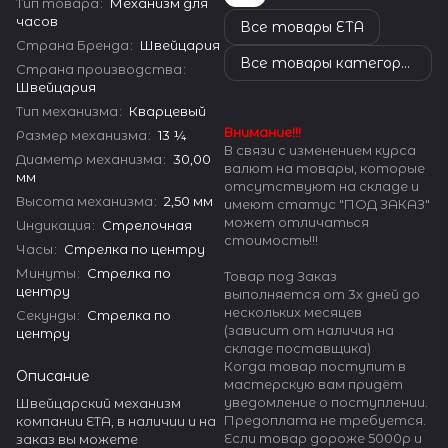
Тип товара
:
Механизм для
часов
Все товары ETA
Страна Бренда
:
Швейцария
Все товары категории
Страна производства
:
Швейцария
Тип механизма
:
Кварцевый
Внимание!!!
Размер механизма
:
13 ¼
В связи с изменением курса
Диаметр механизма
:
30,00
валют на товары, которые
мм
отсутствуют на складе и
Высота механизма
:
2,50 мм
имеют статус "ПОД ЗАКАЗ"
может отличаться
Индикация
:
Стрелочная
стоимость!!!
Часы
:
Стрелка по центру
Минуты
:
Стрелка по
Товар под Заказ
центру
выполняется от 3х дней до
нескольких месяцев
Секунды
:
Стрелка по
(зависит от наличия на
центру
складе поставщика)
Когда товар поступит в
Описание
мастерскую вам придёт
уведомление о поступлении.
Швейцарский механизм
Предоплата не требуется.
компании ETA, в наличии и на
Если товар дороже 5000р и
заказ вы можете