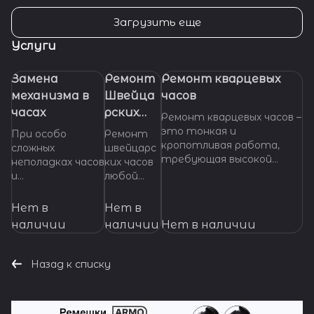
Загрузить еще
Услуги
Замена
Ремонт
Ремонт кварцевых
механизма в
Швейца
часов
часах
рских
Ремонт кварцевых часов –
часов
это тонкая и
При особо
Ремонт
кропотливая работа,
сложных
швейцарс
требующая высокой
неполадках часов
ких часов
квалификации и
и
любой
специализированных
невозможности
сложност
инструментов. Если
произвести
и.
Нет в
Нет в
ваши кварцевые часы
ремонт их
Професси
наличии
наличии
Нет в наличии
нуждаются в ремонте,
основных узлов и
ональное
важно доверить их
деталей,
обслужив
профессионалам, которые
требуется
ание и
Назад к списку
смогут точно
замена
ремонт
диагностировать
механизма часов.
механизмо
проблему и предложить
Мы готовы
в от
эффективное решение.