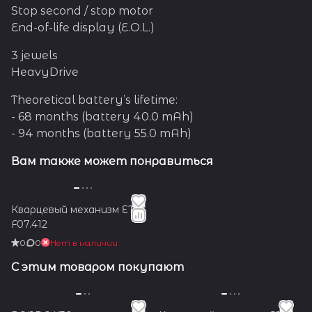
комитета приняли решение
Stop second / stop motor
сократить поставки своих
End-of-life display (E.O.L.)
калибров ETA другим
участниками рынка, вне
3 jewels
своего концерна. Но в 2016
году, в связи с резким
HeavyDrive
падением продаж наручных
часов, компания решила
Theoretical battery’s lifetime:
пересмотреть свое
- 68 months (battery 40.0 mAh)
решение.
- 94 months (battery 55.0 mAh)
Вам также может понравиться
Кварцевый механизм ETA
F07.412
0
0
Нет в наличии
С этим товаром покупают