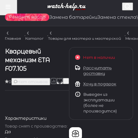
Ремонт часов
Замена батарейки
Замена стекла
Главная
Каталог
Товары для мастера и мастерской
Механ
Кварцевый
Нет в наличии
механизм ETA
F07.105
Рассчитать
доставку
0
Нет отзывов
Хочу в подарок
Выведен из
эксплуатации
(более не
производится)
Характеристики
Товар снят с производства
:
Да