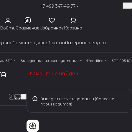
+7 499 347-46-77
Войти
Сравнение
Избранное
Корзина
ервис
Ремонт циферблата
Лазерная сварка
мы ETA
Выведенные из эксплуатации
Trendline
ETA F05.101
TA
Элемент не найден
Выведен из эксплуатации (более не
производится)