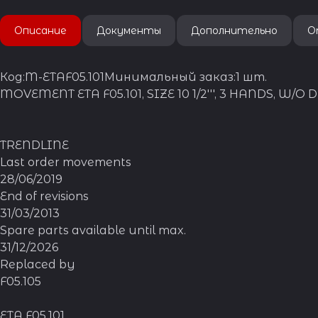
Описание
Документы
Дополнительно
О
Код:M-ETAF05.101Минимальный заказ:1 шт.
MOVEMENT ETA F05.101, SIZE 10 1/2''', 3 HANDS, W/O
TRENDLINE
Last order movements
28/06/2019
End of revisions
31/03/2013
Spare parts available until max.
31/12/2026
Replaced by
F05.105
ETA F05.101