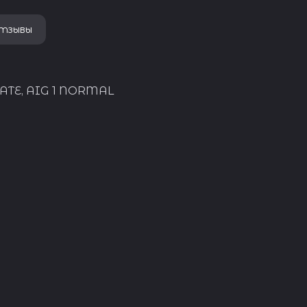
но сохраняют стандарты швейцарского 
тзывы
В 2013 году Swatch Group под давлением
Антимонопольного комитета приняли ре
сократить поставки своих калибров ETA 
участниками рынка, вне своего концерна. Н
году, в связи с резким падением продаж н
 DATE, AIG 1 NORMAL
часов, компания решила пересмотреть св