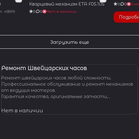
0
Кварцевый механизм ETA F05.105
0
0
Сня
т.
45899
0
0
Нет в наличии
Подроб
Загрузить еще
Ремонт Швейцарских часов
Ремонт швейцарских часов любой сложности.
Профессиональное обслуживание и ремонт механизмов
от ведущих мастеров.
Гарантия качества, оригинальные запчасти,
индивидуальный подход. Вашим часам - Швейцарская
точность и надежность!
Нет в наличии