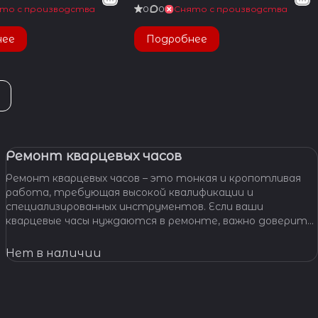
то с производства
0
0
Снято с производства
нее
Подробнее
Ремонт кварцевых часов
Ремонт кварцевых часов – это тонкая и кропотливая
работа, требующая высокой квалификации и
специализированных инструментов. Если ваши
кварцевые часы нуждаются в ремонте, важно доверить
их профессионалам, которые смогут точно
диагностировать проблему и предложить
Нет в наличии
эффективное решение.