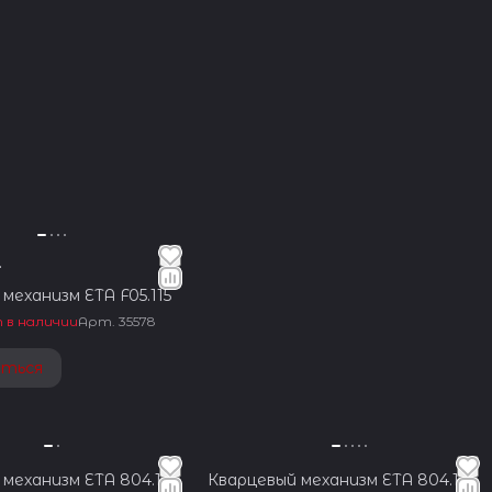
.
механизм ETA F05.115
 в наличии
Арт.
35578
аться
механизм ETA 804.121
Кварцевый механизм ETA 804.114