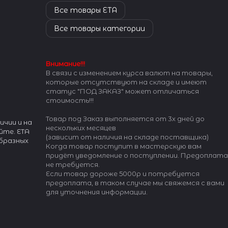
Все товары ETA
Все товары категории
Внимание!!!
В связи с изменением курса валют на товары,
которые отсутствуют на складе и имеют
статус "ПОД ЗАКАЗ" может отличаться
стоимость!!!
Товар под Заказ выполняется от 3х дней до
ичии и на
нескольких месяцев
йте. ETA
(зависит от наличия на складе поставщика)
бразных
Когда товар поступит в мастерскую вам
придёт уведомление о поступлении. Предоплата
не требуется.
 механизмов
Если товар дороже 5000р и потребуется
 рынка.
предоплата, в таком случае мы свяжемся с вами
для уточнения информации.
авода — во
 и Таиланде.
ы для
wiss Made,