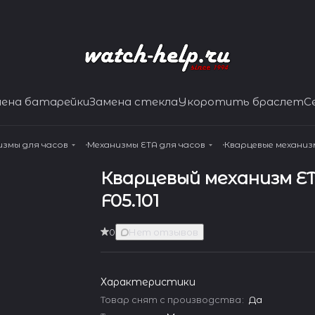
мена батарейки
Замена стекла
Укоротить браслет
С
измы для часов
Механизмы ETA для часов
Кварцевые механиз
Кварцевый механизм E
F05.101
0
Нет отзывов
Характеристики
Товар снят с производства
:
Да