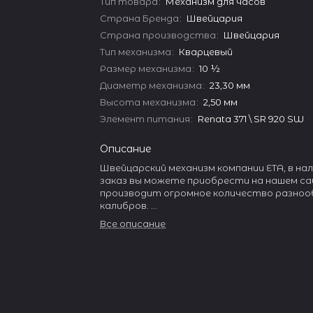
Тип товара
:
Механизм для часов
Страна Бренда
:
Швейцария
Страна производства
:
Швейцария
Тип механизма
:
Кварцевый
Размер механизма
:
10 ½
Диаметр механизма
:
23,30 мм
Высота механизма
:
2,50 мм
Элемент питания
:
Renata 371 \ SR 920 SW
Описание
Швейцарский механизм компании ETA, в нал
заказ вы можете приобрести на нашем са
производит огромное количество разноо
калибров.
Все описание
Она занимает более 50% в производстве
Швейцарии и около 20% в объеме мирового
15 фабрик ETA находится в Швейцарии, 3 з
Франции, и по одному в Германии, Малайзии
Азиатские фабрики производят механизм
местного рынка, они не имеют отметки S