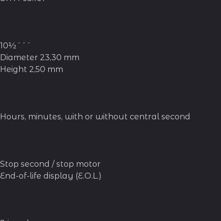
10½´´´
Diameter 23,30 mm
Height 2,50 mm
Hours, minutes, with or without central second
Stop second / stop motor
End-of-life display (E.O.L.)