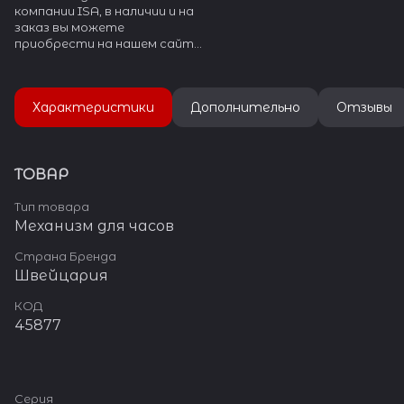
компании ISA, в наличии и на
заказ вы можете
приобрести на нашем сайте
watch-help.ru. ISA SWISS в
данный момент прекратило
производство.
Характеристики
Дополнительно
Отзывы
ТОВАР
Тип товара
Механизм для часов
Страна Бренда
Швейцария
КОД
45877
Серия