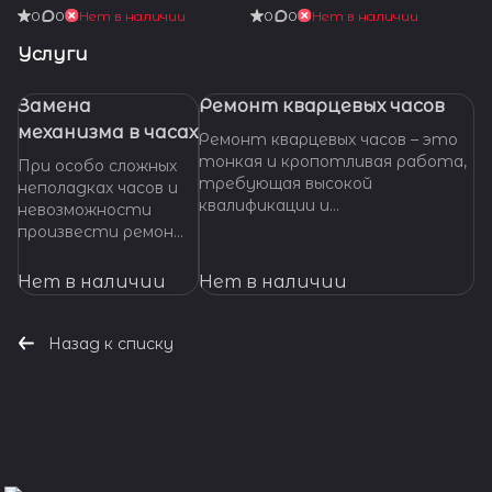
0
0
Нет в наличии
0
0
Нет в наличии
Услуги
Замена
Ремонт кварцевых часов
механизма в часах
Ремонт кварцевых часов – это
тонкая и кропотливая работа,
При особо сложных
требующая высокой
неполадках часов и
квалификации и
невозможности
специализированных
произвести ремонт
инструментов. Если ваши
их основных узлов и
кварцевые часы нуждаются в
деталей,
Нет в наличии
Нет в наличии
ремонте, важно доверить их
требуется замена
профессионалам, которые
механизма часов. Мы
смогут точно
готовы оказать
Назад к списку
диагностировать проблему и
помощь даже в
предложить эффективное
наиболее сложных
решение.
ситуациях.