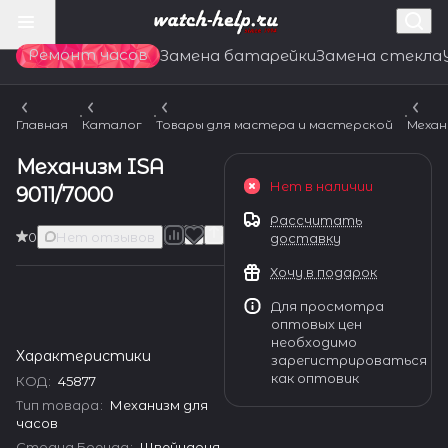
Ремонт часов
Замена батарейки
Замена стекла
Главная
Каталог
Товары для мастера и мастерской
Механ
Механизм ISA
Нет в наличии
9011/7000
Рассчитать
0
Нет отзывов
доставку
Хочу в подарок
Для просмотра
оптовых цен
необходимо
Характеристики
зарегистрироваться
как оптовик
КОД
:
45877
Тип товара
:
Механизм для
часов
Страна Бренда
:
Швейцария