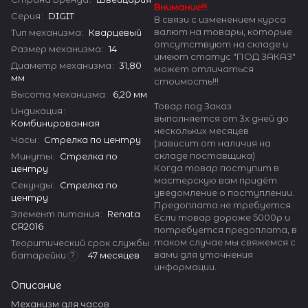
Внимание!!!
Серия
:
DIGIT
В связи с изменением курса
валют на товары, которые
Тип механизма
:
Кварцевый
отсутствуют на складе и
Размер механизма
:
14
имеют статус "ПОД ЗАКАЗ"
Диаметр механизма
:
31,80
может отличаться
мм
стоимость!!!
Высота механизма
:
6,20 мм
Товар под Заказ
Индикация
:
выполняется от 3х дней до
Комбинированная
нескольких месяцев
Часы
:
Стрелка по центру
(зависит от наличия на
складе поставщика)
Минуты
:
Стрелка по
Когда товар поступит в
центру
мастерскую вам придёт
Секунды
:
Стрелка по
уведомление о поступлении.
центру
Предоплата не требуется.
Элемент питания
:
Renata
Если товар дороже 5000р и
CR2016
потребуется предоплата, в
таком случае мы свяжемся с
Теоритический срок службы
вами для уточнения
батарейки
:
47 месяцев
?
информации.
Описание
Механизм для часов