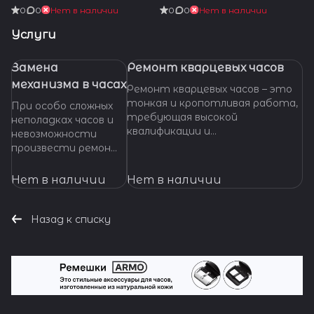
0
0
Нет в наличии
0
0
Нет в наличии
Услуги
Замена
Ремонт кварцевых часов
механизма в часах
Ремонт кварцевых часов – это
тонкая и кропотливая работа,
При особо сложных
требующая высокой
неполадках часов и
квалификации и
невозможности
специализированных
произвести ремонт
инструментов. Если ваши
их основных узлов и
кварцевые часы нуждаются в
деталей,
Нет в наличии
Нет в наличии
ремонте, важно доверить их
требуется замена
профессионалам, которые
механизма часов. Мы
смогут точно
готовы оказать
Назад к списку
диагностировать проблему и
помощь даже в
предложить эффективное
наиболее сложных
решение.
ситуациях.