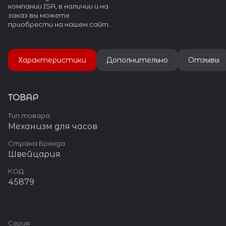
компании ISA, в наличии и на
заказ вы можете
приобрести на нашем сайте
watch-help.ru. ISA SWISS в
данный момент прекратило
производство.
Характеристики
Дополнительно
Отзывы
ТОВАР
Тип товара
Механизм для часов
Страна Бренда
Швейцария
КОД
45879
Серия