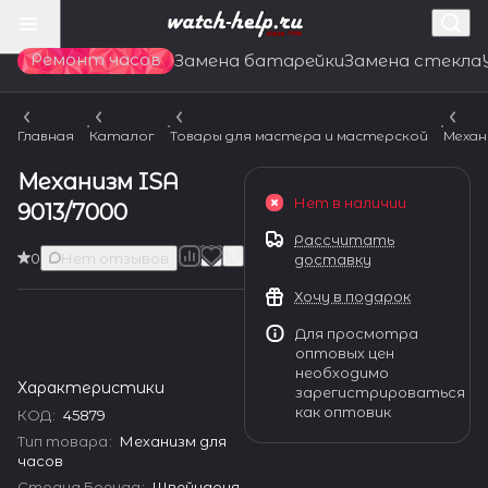
Ремонт часов
Замена батарейки
Замена стекла
Главная
Каталог
Товары для мастера и мастерской
Механ
Механизм ISA
Нет в наличии
9013/7000
Рассчитать
0
Нет отзывов
доставку
Хочу в подарок
Для просмотра
оптовых цен
необходимо
Характеристики
зарегистрироваться
как оптовик
КОД
:
45879
Тип товара
:
Механизм для
часов
Страна Бренда
:
Швейцария