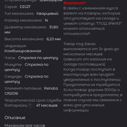
Внимание!!!
Серия
:
DIGIT
В связи с изменением курса
валют на товары, которые
Тип механизма
:
Кварцевый
отсутствуют на складе и
Размер механизма
:
14
имеют статус "ПОД ЗАКАЗ"
Диаметр механизма
:
31,80
может отличаться
мм
стоимость!!!
Высота механизма
:
6,20 мм
Товар под Заказ
Индикация
:
выполняется от 3х дней до
Комбинированная
нескольких месяцев
Часы
:
Стрелка по центру
(зависит от наличия на
складе поставщика)
Минуты
:
Стрелка по
Когда товар поступит в
центру
мастерскую вам придёт
Секунды
:
Стрелка по
уведомление о поступлении.
центру
Предоплата не требуется.
Элемент питания
:
Renata
Если товар дороже 5000р и
CR2016
потребуется предоплата, в
таком случае мы свяжемся с
Теоритический срок службы
вами для уточнения
батарейки
:
47 месяцев
?
информации.
Описание
Механизм для часов