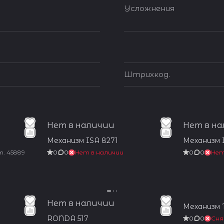
Усложнения
Штрихкод.
Нет в наличии
Нет в н
Механизм ISA 8271
Механизм I
т.
45889
0
0
Нет в наличии
0
0
Нет
Нет в наличии
Механизм 
RONDA 517
0
0
Сня