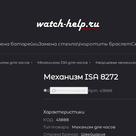
мена батарейки
Замена стекла
Укоротить браслет
С
измы для часов
Механизмы ISA для часов
Кварцевые механизм
Механизм ISA 8272
0
Нет отзывов
Арт.
45888
Характеристики
КОД
:
45888
Тип товара
:
Механизм для часов
Страна Бренда
:
Швейцария