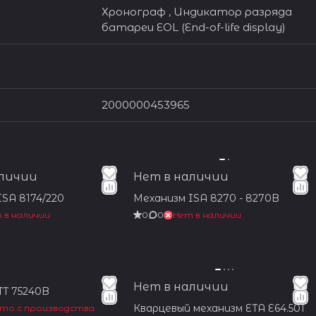
Хронограф , Индикатор разряда
батареи EOL (End-of-life display)
2000000453965
аличии
Нет в наличии
SA 8174/220
Механизм ISA 8270 - 8270B
 в наличии
0
0
Нет в наличии
Нет в наличии
TT 75240B
Кварцевый механизм ETA E64.501
то с производства