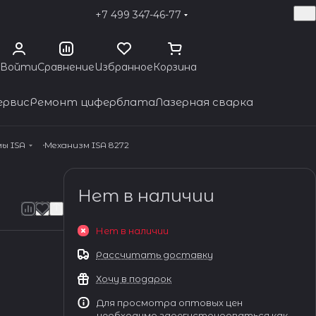
+7 499 347-46-77
Войти
Сравнение
Избранное
Корзина
ервис
Ремонт циферблата
Лазерная сварка
ы ISA
Механизм ISA 8272
Нет в наличии
Нет в наличии
Рассчитать доставку
Хочу в подарок
Для просмотра оптовых цен
необходимо зарегистрироваться как