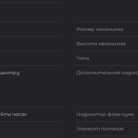
Размер механизма
Высота механизма
Часы
 центру
Дополнительная индик
 6ти часах
Индикатор фазы луны
Элемент питания