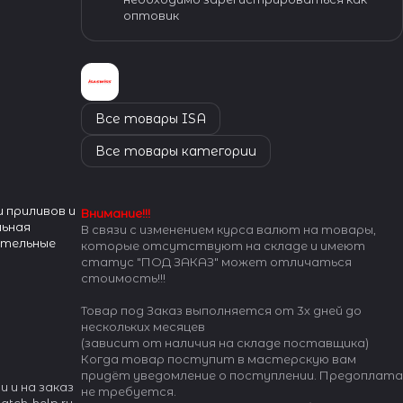
оптовик
Все товары ISA
Все товары категории
 приливов и
Внимание!!!
льная
В связи с изменением курса валют на товары,
ительные
которые отсутствуют на складе и имеют
статус "ПОД ЗАКАЗ" может отличаться
стоимость!!!
Товар под Заказ выполняется от 3х дней до
нескольких месяцев
(зависит от наличия на складе поставщика)
Когда товар поступит в мастерскую вам
придёт уведомление о поступлении. Предоплата
и и на заказ
не требуется.