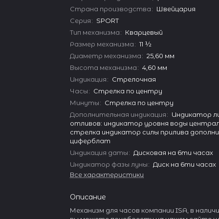
Страна производства
:
Швейцария
Серия
:
SPORT
Тип механизма
:
Кварцевый
Размер механизма
:
11 ½
Диаметр механизма
:
25,60 мм
Высота механизма
:
4,60 мм
Индикация
:
Стрелочная
Часы
:
Стрелка по центру
Минуты
:
Стрелка по центру
Дополнительная индикация
:
Индикатор ли
отливов: индикатор уровня воды центра
стрелка индикатор силы прилива дополн
циферблат
Индикация даты
:
Дисковая на 6ти часах
Индикатор фазы луны
:
Диск на 6ти часах
Все характеристики
Описание
Механизм для часов компании ISA, в наличи