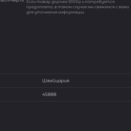
ch-help.ru.
Если товар дороже 5000р и потребуется
предоплата, в таком случае мы свяжемся с вами
для уточнения информации.
Швейцария
45888