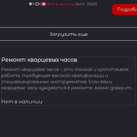
0
0
Нет в наличии
Арт.
35635
Подроб
Загрузить еще
Ремонт кварцевых часов
Ремонт кварцевых часов – это тонкая и кропотливая
работа, требующая высокой квалификации и
специализированных инструментов. Если ваши
кварцевые часы нуждаются в ремонте, важно доверить
их профессионалам, которые смогут точно
диагностировать проблему и предложить
Нет в наличии
эффективное решение.