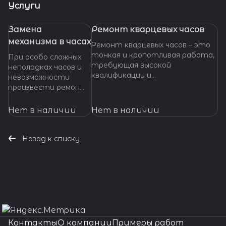
Услуги
Замена
Ремонт кварцевых часов
механизма в часах
Ремонт кварцевых часов – это
тонкая и кропотливая работа,
При особо сложных
требующая высокой
неполадках часов и
квалификации и
невозможности
специализированных
произвести ремонт
инструментов. Если ваши
их основных узлов и
кварцевые часы нуждаются в
деталей,
Нет в наличии
Нет в наличии
ремонте, важно доверить их
требуется замена
профессионалам, которые
механизма часов. Мы
смогут точно
готовы оказать
Назад к списку
диагностировать проблему и
помощь даже в
предложить эффективное
наиболее сложных
решение.
ситуациях.
Контакты
О компании
Примеры работ