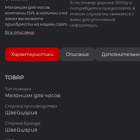
Если товар дороже 5000р и
Механизм для часов
потребуется предоплата, в
компании ISA, в наличии и на
таком случае мы свяжемся с
заказ вы можете
вами для уточнения
приобрести на нашем сайте
информации.
watch-help.ru. ISA SWISS в
Все описание
данный момент прекратило
производство.
Характеристики
Описание
Дополнительно
ТОВАР
Тип товара
Механизм для часов
Страна производства
Швейцария
Страна Бренда
Швейцария