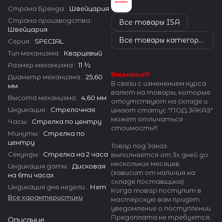
Страна Бренда
:
Швейцария
Страна производства
:
Все товары ISA
Швейцария
Все товары категории
Серия
:
SPECIAL
Тип механизма
:
Кварцевый
Размер механизма
:
11 ½
Внимание!!!
Диаметр механизма
:
25,60
В связи с изменением курса
мм
валют на товары, которые
Высота механизма
:
4,60 мм
отсутствуют на складе и
Индикация
:
Стрелочная
имеют статус "ПОД ЗАКАЗ"
может отличаться
Часы
:
Стрелка по центру
стоимость!!!
Минуты
:
Стрелка по
центру
Товар под Заказ
Секунды
:
Стрелка на 2 часа
выполняется от 3х дней до
нескольких месяцев
Индикация даты
:
Дисковая
(зависит от наличия на
на 6ти часах
складе поставщика)
Индикация дня недели
:
Нет
Когда товар поступит в
Все характеристики
мастерскую вам придёт
уведомление о поступлении.
Предоплата не требуется.
Описание