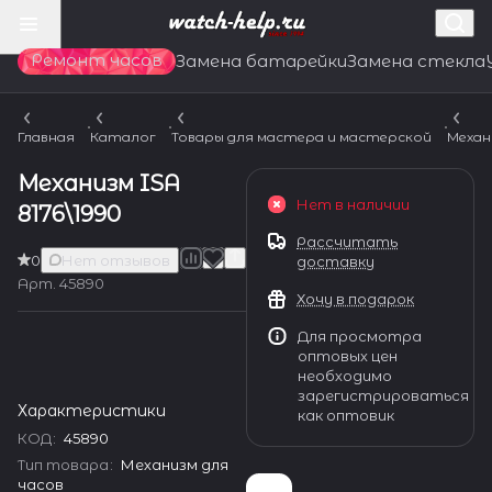
Ремонт часов
Замена батарейки
Замена стекла
Главная
Каталог
Товары для мастера и мастерской
Механ
Механизм ISA
Нет в наличии
8176\1990
Рассчитать
0
Нет отзывов
доставку
Арт.
45890
Хочу в подарок
Для просмотра
оптовых цен
необходимо
зарегистрироваться
Характеристики
как оптовик
КОД
:
45890
Тип товара
:
Механизм для
часов