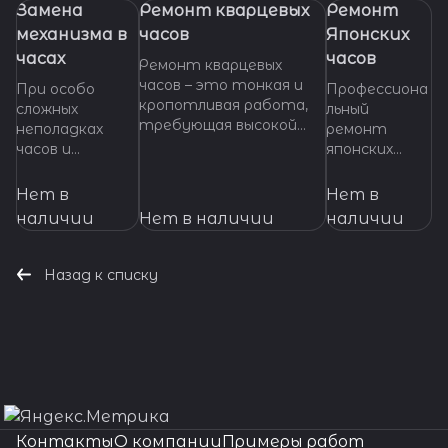
Замена
Ремонт кварцевых
Ремонт
механизма в
часов
Японских
часах
часов
Ремонт кварцевых
часов – это тонкая и
При особо
Профессиона
кропотливая работа,
сложных
льный
требующая высокой
неполадках
ремонт
квалификации и
часов и
японских
специализированных
невозможности
часов любой
инструментов. Если
произвести
сложности.
Нет в
Нет в
ваши кварцевые часы
ремонт их
Высокое
наличии
Нет в наличии
наличии
нуждаются в ремонте,
основных узлов
качество
важно доверить их
и деталей,
работ,
профессионалам,
требуется
оригинальные
Назад к списку
которые смогут точно
замена
запчасти,
диагностировать
механизма
гарантия на
проблему и предложить
часов. Мы
все виды
эффективное решение.
готовы
услуг.
оказать
Доверьте
помощь даже в
свои часы
наиболее
нашим
сложных
мастерам!
Контакты
О компании
Примеры работ