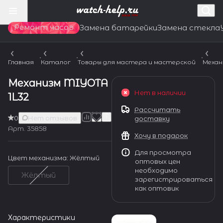
Ремонт часов
Замена батарейки
Замена стекла
Главная
Каталог
Товары для мастера и мастерской
Механ
Механизм MIYOTA
Нет в наличии
1L32
Рассчитать
0
Нет отзывов
доставку
Арт.
35858
Хочу в подарок
Для просмотра
Цвет механизма:
Жёлтый
оптовых цен
необходимо
Жёлтый
зарегистрироваться
как оптовик
Характеристики