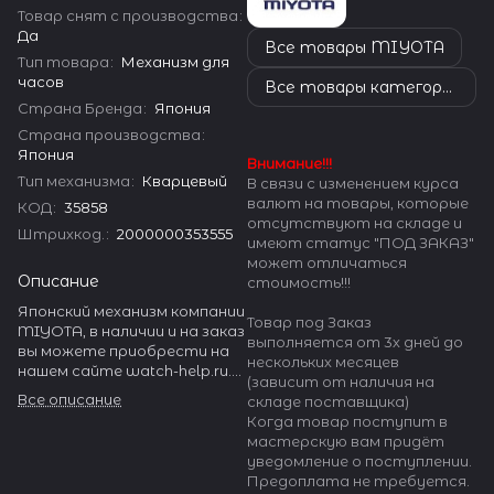
Товар снят с производства
:
Да
Все товары MIYOTA
Тип товара
:
Механизм для
часов
Все товары категории
Страна Бренда
:
Япония
Страна производства
:
Япония
Внимание!!!
Тип механизма
:
Кварцевый
В связи с изменением курса
валют на товары, которые
КОД
:
35858
отсутствуют на складе и
Штрихкод.
:
2000000353555
имеют статус "ПОД ЗАКАЗ"
может отличаться
Описание
стоимость!!!
Японский механизм компании
Товар под Заказ
MIYOTA, в наличии и на заказ
выполняется от 3х дней до
вы можете приобрести на
нескольких месяцев
нашем сайте watch-help.ru.
(зависит от наличия на
MIYOTA производит
Все описание
складе поставщика)
огромное количество
Когда товар поступит в
разнообразных часовых
мастерскую вам придёт
механизмов.
уведомление о поступлении.
Предоплата не требуется.