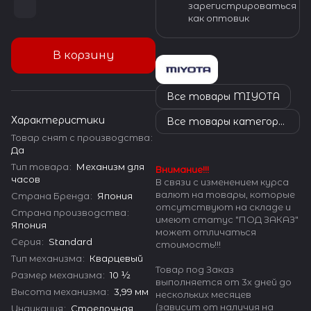
зарегистрироваться
как оптовик
В корзину
Все товары MIYOTA
Характеристики
Все товары категории
Товар снят с производства
:
Да
Тип товара
:
Механизм для
Внимание!!!
часов
В связи с изменением курса
валют на товары, которые
Страна Бренда
:
Япония
отсутствуют на складе и
Страна производства
:
имеют статус "ПОД ЗАКАЗ"
Япония
может отличаться
Серия
:
Standard
стоимость!!!
Тип механизма
:
Кварцевый
Товар под Заказ
Размер механизма
:
10 ½
выполняется от 3х дней до
Высота механизма
:
3,99 мм
нескольких месяцев
(зависит от наличия на
Индикация
:
Стрелочная