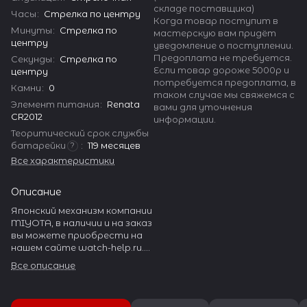
складе поставщика)
Часы
:
Стрелка по центру
Когда товар поступит в
Минуты
:
Стрелка по
мастерскую вам придёт
центру
уведомление о поступлении.
Предоплата не требуется.
Секунды
:
Стрелка по
Если товар дороже 5000р и
центру
потребуется предоплата, в
Камни
:
0
таком случае мы свяжемся с
Элемент питания
:
Renata
вами для уточнения
CR2012
информации.
Теоритический срок службы
батарейки
:
119 месяцев
?
Все характеристики
Описание
Японский механизм компании
MIYOTA, в наличии и на заказ
вы можете приобрести на
нашем сайте watch-help.ru.
MIYOTA производит
Все описание
огромное количество
разнообразных часовых
механизмов.