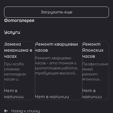
Загрузить еще
Фотогалерея
Услуги
Замена
Ремонт кварцевых
Ремонт
механизма в
часов
Японских
часах
часов
Ремонт кварцевых
часов – это тонкая и
При особо
Профессиона
кропотливая работа,
сложных
льный
требующая высокой
неполадках
ремонт
квалификации и
часов и
японских
специализированных
невозможности
часов любой
инструментов. Если
произвести
сложности.
Нет в
Нет в
ваши кварцевые часы
ремонт их
Высокое
наличии
Нет в наличии
наличии
нуждаются в ремонте,
основных узлов
качество
важно доверить их
и деталей,
работ,
профессионалам,
требуется
оригинальные
Назад к списку