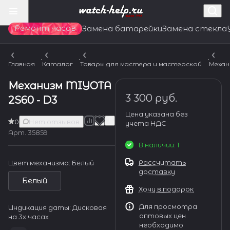
Ремонт часов
Замена батарейки
Замена стекла
Главная
Каталог
Товары для мастера и мастерской
Механ
Механизм MIYOTA
3 300 руб.
2S60 - D3
Цена указана без
0
Нет отзывов
учета НДС
Арт.
35859
В наличии: 1
Рассчитать
Цвет механизма:
Белый
доставку
Белый
Хочу в подарок
Для просмотра
Индикация даты:
Дисковая
оптовых цен
на 3х часах
необходимо