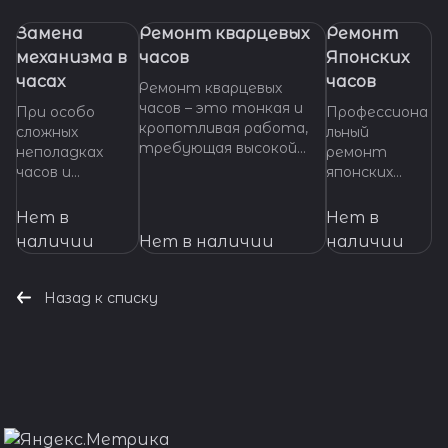
Замена
Ремонт кварцевых
Ремонт
механизма в
часов
Японских
часах
часов
Ремонт кварцевых
часов – это тонкая и
При особо
Профессиона
кропотливая работа,
сложных
льный
требующая высокой
неполадках
ремонт
квалификации и
часов и
японских
специализированных
невозможности
часов любой
инструментов. Если
произвести
сложности.
Нет в
Нет в
ваши кварцевые часы
ремонт их
Высокое
наличии
Нет в наличии
наличии
нуждаются в ремонте,
основных узлов
качество
важно доверить их
и деталей,
работ,
профессионалам,
требуется
оригинальные
Назад к списку
которые смогут точно
замена
запчасти,
диагностировать
механизма
гарантия на
проблему и предложить
часов. Мы
все виды
эффективное решение.
готовы
услуг.
оказать
Доверьте
помощь даже в
свои часы
наиболее
нашим