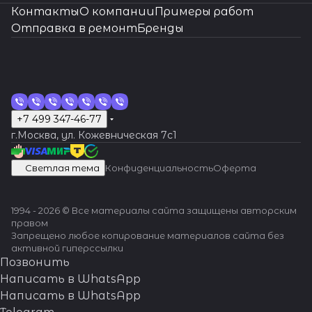
сложных
мастерам!
Контакты
О компании
Примеры работ
ситуациях.
Отправка в ремонт
Бренды
+7 499 347-46-77
г.Москва, ул. Кожевническая 7c1
Светлая тема
Конфиденциальность
Оферта
1994 - 2026 © Все материалы сайта защищены авторским
правом
Запрещено любое копирование материалов сайта без
активной гиперссылки
Позвонить
Написать в WhatsApp
Написать в WhatsApp