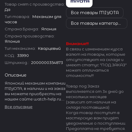
Товар снят с производства
:
Да
Все товары MIYOTA
Тип товара
:
Механизм для
часов
Все товары категории
Страна Бренда
:
Япония
Страна производства
:
Япония
Внимание!!!
Тип механизма
:
Кварцевый
В связи с изменением курса
валют на товары, которые
КОД
:
35990
отсутствуют на складе и
Штрихкод.
:
2000000354873
имеют статус "ПОД ЗАКАЗ"
может отличаться
Описание
стоимость!!!
Японский механизм компании
Товар под Заказ
MIYOTA, в наличии и на заказ
выполняется от 3х дней до
вы можете приобрести на
нескольких месяцев
нашем сайте watch-help.ru.
(зависит от наличия на
MIYOTA производит
Все описание
складе поставщика)
огромное количество
Когда товар поступит в
разнообразных часовых
мастерскую вам придёт
механизмов.
уведомление о поступлении.
Предоплата не требуется.