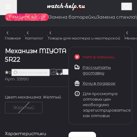
Ремонт часов
Замена батарейки
Замена стекла
Главная
Каталог
Товары для мастера и мастерской
Механ
Механизм MIYOTA
Нет в наличии
5R22
Рассчитать
0
Нет отзывов
доставку
Арт.
35990
Хочу в подарок
Для просмотра
Цвет механизма:
Жёлтый
оптовых цен
необходимо
Жёлтый
зарегистрироваться
как оптовик
Характеристики