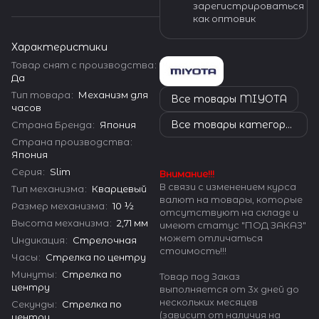
зарегистрироваться
как оптовик
Характеристики
Товар снят с производства
:
Да
Тип товара
:
Механизм для
Все товары MIYOTA
часов
Все товары категории
Страна Бренда
:
Япония
Страна производства
:
Япония
Серия
:
Slim
Внимание!!!
В связи с изменением курса
Тип механизма
:
Кварцевый
валют на товары, которые
Размер механизма
:
10 ½
отсутствуют на складе и
Высота механизма
:
2,71 мм
имеют статус "ПОД ЗАКАЗ"
может отличаться
Индикация
:
Стрелочная
стоимость!!!
Часы
:
Стрелка по центру
Минуты
:
Стрелка по
Товар под Заказ
центру
выполняется от 3х дней до
нескольких месяцев
Секунды
:
Стрелка по
(зависит от наличия на
центру