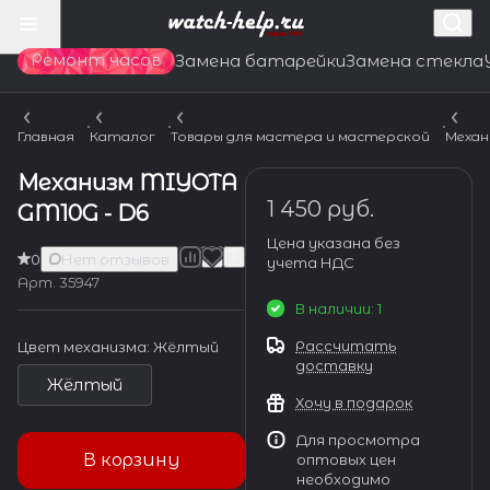
Ремонт часов
Замена батарейки
Замена стекла
Главная
Каталог
Товары для мастера и мастерской
Механ
Механизм MIYOTA
1 450 руб.
GM10G - D6
Цена указана без
0
Нет отзывов
учета НДС
Арт.
35947
В наличии: 1
Рассчитать
Цвет механизма:
Жёлтый
доставку
Жёлтый
Хочу в подарок
Для просмотра
В корзину
оптовых цен
необходимо