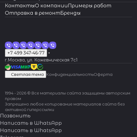
сложных
мастерам!
Контакты
О компании
Примеры работ
ситуациях.
Отправка в ремонт
Бренды
+7 499 347-46-77
г.Москва, ул. Кожевническая 7c1
Светлая тема
Конфиденциальность
Оферта
1994 - 2026 © Все материалы сайта защищены авторским
правом
Запрещено любое копирование материалов сайта без
активной гиперссылки
Позвонить
Написать в WhatsApp
Написать в WhatsApp