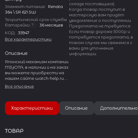
складе поставщика)
Элемент питания
:
Renata
Когда товар поступит в
364 \ SR 621 SW
мастерскую вам придёт
Теоритический срок службы
уведомление о поступлении.
батарейки
:
36 месяцев
?
Предоплата не требуется.
Если товар дороже 5000р и
КОД
:
35947
потребуется предоплата, в
Все характеристики
таком случае мы свяжемся с
вами для уточнения
Описание
информации.
Японский механизм компании
MIYOTA, в наличии и на заказ
вы можете приобрести на
нашем сайте watch-help.ru.
MIYOTA производит
Все описание
огромное количество
разнообразных часовых
механизмов.
Характеристики
Описание
Дополнительно
ТОВАР