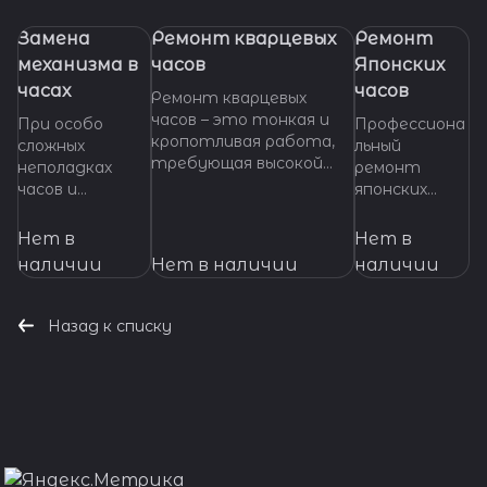
Замена
Ремонт кварцевых
Ремонт
механизма в
часов
Японских
часах
часов
Ремонт кварцевых
часов – это тонкая и
При особо
Профессиона
кропотливая работа,
сложных
льный
требующая высокой
неполадках
ремонт
квалификации и
часов и
японских
специализированных
невозможности
часов любой
инструментов. Если
произвести
сложности.
Нет в
Нет в
ваши кварцевые часы
ремонт их
Высокое
наличии
Нет в наличии
наличии
нуждаются в ремонте,
основных узлов
качество
важно доверить их
и деталей,
работ,
профессионалам,
требуется
оригинальные
Назад к списку
которые смогут точно
замена
запчасти,
диагностировать
механизма
гарантия на
проблему и предложить
часов. Мы
все виды
эффективное решение.
готовы
услуг.
оказать
Доверьте
помощь даже в
свои часы
наиболее
нашим