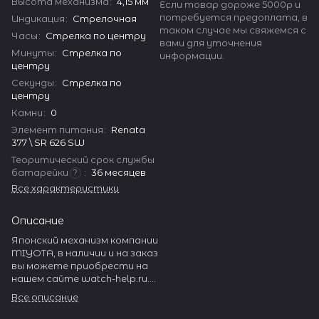
Высота механизма
:
4,15 мм
Если товар дороже 5000р и
потребуется предоплата, в
Индикация
:
Стрелочная
таком случае мы свяжемся с
Часы
:
Стрелка по центру
вами для уточнения
Минуты
:
Стрелка по
информации.
центру
Секунды
:
Стрелка по
центру
Камни
:
0
Элемент питания
:
Renata
377 \ SR 626 SW
Теоритический срок службы
батарейки
:
36 месяцев
?
Все характеристики
Описание
Японский механизм компании
MIYOTA, в наличии и на заказ
вы можете приобрести на
нашем сайте watch-help.ru.
MIYOTA производит
Все описание
огромное количество
разнообразных часовых