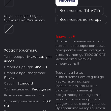
Все товары MIYOTA
Индикация дня недели:
Все товары категории
Дисковая на 12ти часах
Внимание!!!
В связи с изменением курса
валют на товары, которые
Характеристики
отсутствуют на складе и
имеют статус "ПОД ЗАКАЗ"
Тип товара
:
Механизм для
может отличаться
часов
стоимость!!!
Страна Бренда
:
Япония
Товар под Заказ
Страна производства
:
выполняется от 3х дней до
Япония
нескольких месяцев
Серия
:
Standard
(зависит от наличия на
Тип механизма
:
Кварцевый
складе поставщика)
Когда товар поступит в
Размер механизма
:
11 ½
мастерскую вам придёт
Диаметр механизма
:
25,60
уведомление о поступлении.
мм
Предоплата не требуется.