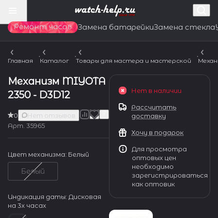
Ремонт часов
Замена батарейки
Замена стекла
Главная
Каталог
Товары для мастера и мастерской
Механ
Механизм MIYOTA
Нет в наличии
2350 - D3D12
Рассчитать
0
Нет отзывов
доставку
Арт.
35965
Хочу в подарок
Для просмотра
Цвет механизма:
Белый
оптовых цен
необходимо
Белый
зарегистрироваться
как оптовик
Индикация даты:
Дисковая
на 3х часах