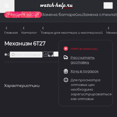
Ремонт часов
Замена батарейки
Замена стекла
Главная
Каталог
Товары для мастера и мастерской
Механ
Механизм 6T27
Нет в наличии
0
Нет отзывов
Рассчитать
доставку
Хочу в подарок
Для просмотра
оптовых цен
Характеристики
необходимо
зарегистрироваться
как оптовик