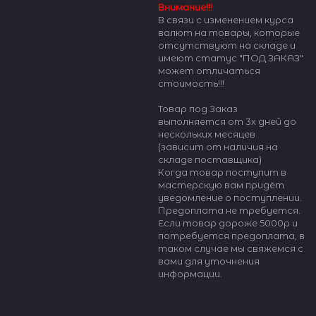
Внимание!!!
В связи с изменением курса
валют на товары, которые
отсутствуют на складе и
имеют статус "ПОД ЗАКАЗ"
может отличаться
стоимость!!!
Товар под Заказ
выполняется от 3х дней до
нескольких месяцев
(зависит от наличия на
складе поставщика)
Когда товар поступит в
мастерскую вам придёт
уведомление о поступлении.
Предоплата не требуется.
Если товар дороже 5000р и
потребуется предоплата, в
таком случае мы свяжемся с
вами для уточнения
информации.