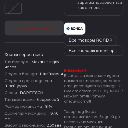
зарегистрироваться
как оптовик
1
Подписаться
Все товары RONDA
Все товары категории
Характеристики
Тип товара
:
Механизм для
часов
Внимание!!!
Страна Бренда
:
Швейцария
В связи с изменением курса
валют на товары, которые
Страна производства
:
отсутствуют на складе и
Швейцария
имеют статус "ПОД ЗАКАЗ"
Серия
:
NORMTECH
может отличаться
Тип механизма
:
Кварцевый
стоимость!!!
Размер механизма
:
8 ¾
Товар под Заказ
Диаметр механизма
:
19,40
выполняется от 3х дней до
мм
нескольких месяцев
Высота механизма
:
2,50 мм
(зависит от наличия на