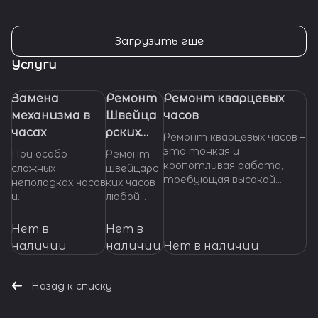
Загрузить еще
Услуги
Замена
Ремонт
Ремонт кварцевых
механизма в
Швейца
часов
часах
рских
Ремонт кварцевых часов –
часов
это тонкая и
При особо
Ремонт
кропотливая работа,
сложных
швейцарс
требующая высокой
неполадках часов
ких часов
квалификации и
и
любой
специализированных
невозможности
сложност
инструментов. Если
произвести
и.
Нет в
Нет в
ваши кварцевые часы
ремонт их
Професси
наличии
наличии
Нет в наличии
нуждаются в ремонте,
основных узлов и
ональное
важно доверить их
деталей,
обслужив
профессионалам, которые
требуется
ание и
Назад к списку
смогут точно
замена
ремонт
диагностировать
механизма часов.
механизмо