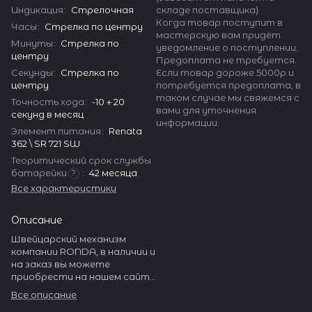
складе поставщика)
Индикация
:
Стрелочная
Когда товар поступит в
Часы
:
Стрелка по центру
мастерскую вам придёт
Минуты
:
Стрелка по
уведомление о поступлении.
центру
Предоплата не требуется.
Если товар дороже 5000р и
Секунды
:
Стрелка по
потребуется предоплата, в
центру
таком случае мы свяжемся с
Точность хода
:
-10＋20
вами для уточнения
секунд в месяц
информации.
Элемент питания
:
Renata
362 \ SR 721 SW
Теоритический срок службы
батарейки
:
42 месяца
?
Все характеристики
Описание
Швейцарский механизм
компании RONDA, в наличии и
на заказ вы можете
приобрести на нашем сайте
watch-help.ru. RONDA
Все описание
производит огромное