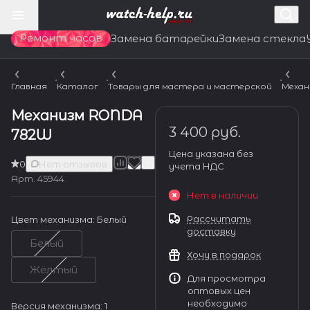
Ремонт часов
Замена батарейки
Замена стекла
Главная
Каталог
Товары для мастера и мастерской
Механ
Механизм RONDA
3 400 руб.
782W
Цена указана без
0
Нет отзывов
учета НДС
Арт.
45944
Нет в наличии
Рассчитать
Цвет механизма:
Белый
доставку
Белый
Хочу в подарок
Жёлтый
Для просмотра
оптовых цен
необходимо
Версия механизма:
1