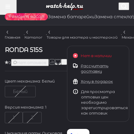
Ремонт часов
Замена батарейки
Замена стекла
Главная
Каталог
Товары для мастера и мастерской
Механ
RONDA 515S
Нет в наличии
0
Нет отзывов
Рассчитать
доставку
Цвет механизма:
Белый
Хочу в подарок
Белый
Для просмотра
оптовых цен
необходимо
Версия механизма:
1
зарегистрироваться
как оптовик
1
2
Индикация даты:
Дисковая