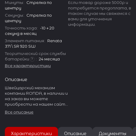
Если товар дороже 5000р и
Минуты
:
Стрелка по
потребуется предоплата, в
центру
таком случае мы свяжемся с
Секунды
:
Стрелка по
вами для уточнения
центру
информации.
Точность хода
:
-10＋20
секунд в месяц
Элемент питания
:
Renata
371 \ SR 920 SW
Теоритический срок службы
батарейки
:
24 месяца
?
Все характеристики
Описание
Швейцарский механизм
компании RONDA, в наличии и
на заказ вы можете
приобрести на нашем сайте
watch-help.ru. RONDA
Все описание
производит огромное
количество разнообразных
часовых механизмов.
Характеристики
Описание
Документы