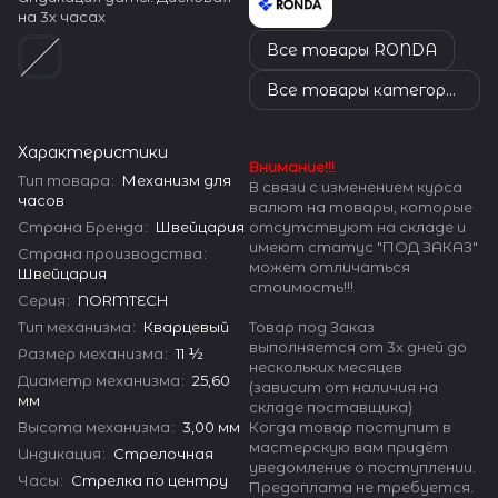
на 3х часах
Все товары RONDA
Все товары категории
Характеристики
Внимание!!!
Тип товара
:
Механизм для
В связи с изменением курса
часов
валют на товары, которые
отсутствуют на складе и
Страна Бренда
:
Швейцария
имеют статус "ПОД ЗАКАЗ"
Страна производства
:
может отличаться
Швейцария
стоимость!!!
Серия
:
NORMTECH
Товар под Заказ
Тип механизма
:
Кварцевый
выполняется от 3х дней до
Размер механизма
:
11 ½
нескольких месяцев
Диаметр механизма
:
25,60
(зависит от наличия на
мм
складе поставщика)
Когда товар поступит в
Высота механизма
:
3,00 мм
мастерскую вам придёт
Индикация
:
Стрелочная
уведомление о поступлении.
Часы
:
Стрелка по центру
Предоплата не требуется.