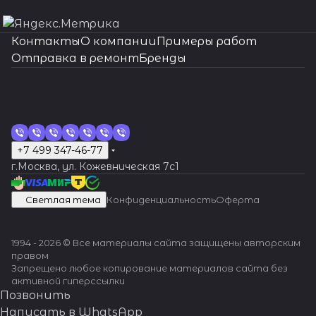
сложных
Гарантия
ситуациях.
качества,
оригиналь
Контакты
О компании
Примеры работ
ные
Отправка в ремонт
Бренды
запчасти,
индивиду
альный
подход.
Вашим
часам -
Швейцарс
+7 499 347-46-77
кая
г.Москва, ул. Кожевническая 7c1
точность
и
Светлая тема
Конфиденциальность
Оферта
надежнос
ть!
1994 - 2026 © Все материалы сайта защищены авторским
правом
Запрещено любое копирование материалов сайта без
активной гиперссылки
Позвонить
Написать в WhatsApp