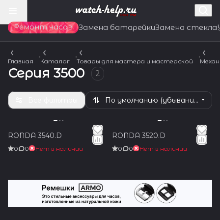
Ремонт часов
Замена батарейки
Замена стекла
Главная
Каталог
Товары для мастера и мастерской
Механ
Серия 3500
2
Все фильтры
По умолчанию (убывание)
RONDA 3540.D
RONDA 3520.D
0
0
Нет в наличии
0
0
Нет в наличии