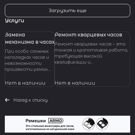
Загрузить еще
Услуги
Замена
Ремонт кварцевых часов
механизма в часах
Ремонт кварцевых часов – это
тонкая и кропотливая работа,
При особо сложных
требующая высокой
неполадках часов и
квалификации и
невозможности
специализированных
произвести ремонт
инструментов. Если ваши
их основных узлов и
кварцевые часы нуждаются в
деталей,
Нет в наличии
Нет в наличии
ремонте, важно доверить их
требуется замена
профессионалам, которые
механизма часов. Мы
смогут точно
готовы оказать
Назад к списку
диагностировать проблему и
помощь даже в
предложить эффективное
наиболее сложных
решение.
ситуациях.