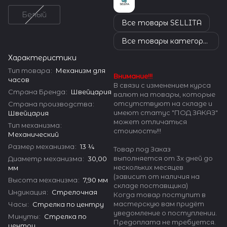
Белый
Все товары SELLITA
Все товары категории
Характеристики
Тип товара
:
Механизм для
Внимание!!!
часов
В связи с изменением курса
Страна Бренда
:
Швейцария
валют на товары, которые
отсутствуют на складе и
Страна производства
:
имеют статус "ПОД ЗАКАЗ"
Швейцария
может отличаться
Тип механизма
:
стоимость!!!
Механический
Размер механизма
:
13 ¼
Товар под Заказ
выполняется от 3х дней до
Диаметр механизма
:
30,00
нескольких месяцев
мм
(зависит от наличия на
Высота механизма
:
7,90 мм
складе поставщика)
Индикация
:
Стрелочная
Когда товар поступит в
мастерскую вам придёт
Часы
:
Стрелка по центру
уведомление о поступлении.
Минуты
:
Стрелка по
Предоплата не требуется.
центру