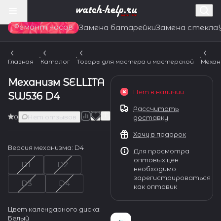
Ремонт часов
Замена батарейки
Замена стекла
Главная
Каталог
Товары для мастера и мастерской
Механ
Механизм SELLITA
Нет в наличии
SW536 D4
Рассчитать
0
Нет отзывов
доставку
Хочу в подарок
Версия механизма:
D4
Для просмотра
оптовых цен
D1
D2
необходимо
зарегистрироваться
D3
D4
как оптовик
Цвет календарного диска:
Белый