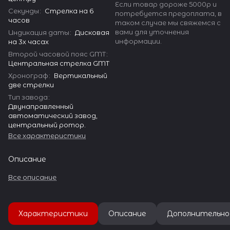
Если товар дороже 5000р и
Секунды
:
Стрелка на 6
потребуется предоплата, в
часов
таком случае мы свяжемся с
вами для уточнения
Индикация даты
:
Дисковая
информации.
на 3х часах
Второй часовой пояс GMT
:
Центральная стрелка GMT
Хронограф
:
Вертикальный
две стрелки
Тип завода
:
Двунаправленный
автоматический завод,
центральный ротор.
Все характеристики
Описание
Все описание
Характеристики
Описание
Дополнительно