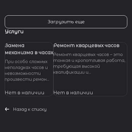
Загрузить еще
Услуги
Замена
Ремонт кварцевых часов
механизма в часах
Ремонт кварцевых часов – это
тонкая и кропотливая работа,
При особо сложных
требующая высокой
неполадках часов и
квалификации и
невозможности
специализированных
произвести ремонт
инструментов. Если ваши
их основных узлов и
кварцевые часы нуждаются в
деталей,
Нет в наличии
Нет в наличии
ремонте, важно доверить их
требуется замена
профессионалам, которые
механизма часов. Мы
смогут точно
готовы оказать
Назад к списку
диагностировать проблему и
помощь даже в
предложить эффективное
наиболее сложных
решение.
ситуациях.