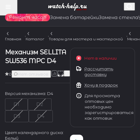
Ремонт часов
Замена батарейки
Замена стекла
Главная
Каталог
Товары для мастера и мастерской
Механ
Механизм SELLITA
Нет в наличии
SW536 MPC D4
Рассчитать
0
Нет отзывов
доставку
Хочу в подарок
Версия механизма:
D4
Для просмотра
оптовых цен
D1
D2
необходимо
зарегистрироваться
D3
D4
как оптовик
Цвет календарного диска:
Белый