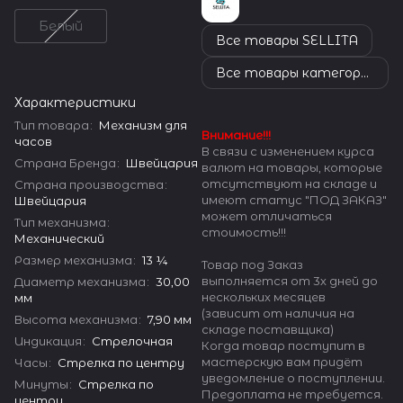
Белый
Все товары SELLITA
Все товары категории
Характеристики
Тип товара
:
Механизм для
Внимание!!!
часов
В связи с изменением курса
Страна Бренда
:
Швейцария
валют на товары, которые
отсутствуют на складе и
Страна производства
:
имеют статус "ПОД ЗАКАЗ"
Швейцария
может отличаться
Тип механизма
:
стоимость!!!
Механический
Размер механизма
:
13 ¼
Товар под Заказ
выполняется от 3х дней до
Диаметр механизма
:
30,00
нескольких месяцев
мм
(зависит от наличия на
Высота механизма
:
7,90 мм
складе поставщика)
Индикация
:
Стрелочная
Когда товар поступит в
мастерскую вам придёт
Часы
:
Стрелка по центру
уведомление о поступлении.
Минуты
:
Стрелка по
Предоплата не требуется.
центру