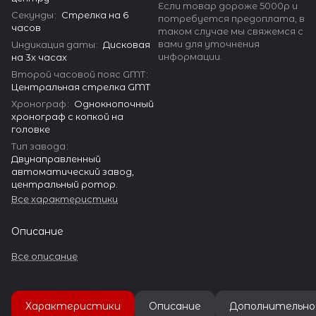
Если товар дороже 5000р и
Секунды
:
Стрелка на 6
потребуется предоплата, в
часов
таком случае мы свяжемся с
вами для уточнения
Индикация даты
:
Дисковая
информации.
на 3х часах
Второй часовой пояс GMT
:
Центральная стрелка GMT
Хронограф
:
Однокнопочный
хронограф с копкой на
головке
Тип завода
:
Двунаправленный
автоматический завод,
центральный ротор.
Все характеристики
Описание
Все описание
Характеристики
Описание
Дополнительно