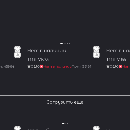
Нет в наличии
Нет в н
TMI VK73
TMI VJ55
т.
45964
0
0
Нет в наличии
Арт.
36181
0
0
Нет
Загрузить еще