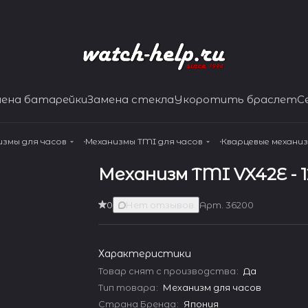
мена батарейки
Замена стекла
Укоротить браслет
С
измы для часов
Механизмы TMI для часов
Кварцевые механи
Механизм TMI VX42E - 12
0
Нет отзывов
Арт.
36200
Характеристики
Товар снят с производства
:
Да
Тип товара
:
Механизм для часов
Страна Бренда
:
Япония