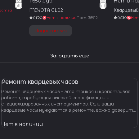
1 650 руб.
Нет в н
MIYOTA GL02
Кварцевый 
дства
0
0
Нет в наличии
Арт.
35912
0
0
Нет
Подписаться
Загрузить еще
Ремонт кварцевых часов
Ремонт кварцевых часов – это тонкая и кропотливая
работа, требующая высокой квалификации и
специализированных инструментов. Если ваши
кварцевые часы нуждаются в ремонте, важно доверить
их профессионалам, которые смогут точно
диагностировать проблему и предложить
Нет в наличии
эффективное решение.