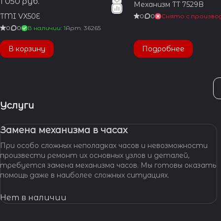
1 050 руб.
Механизм TT 7529B
TMI VX50E
0
0
Снято с произво
0
0
В наличии: 1
Арт.
36265
В корзину
Подробнее
Услуги
Замена механизма в часах
При особо сложных неполадках часов и невозможности
произвести ремонт их основных узлов и деталей,
требуется замена механизма часов. Мы готовы оказать
помощь даже в наиболее сложных ситуациях.
Нет в наличии