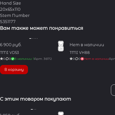
Hand Size
20x65x110
Stem Number
S351177
Вам также может понравиться
6 900 руб.
Нет в наличии
TMI VD53
TMI VH88
0
0
В наличии: 1
Арт.
36172
0
0
Нет в наличии
Ар
В корзину
С этим товаром покупают