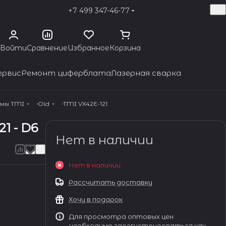
+7 499 347-46-77
Войти
Сравнение
Избранное
Корзина
ервис
Ремонт циферблата
Лазерная сварка
змы TMI
Old
TMI VX42E-121
1 - D6
Нет в наличии
Нет в наличии
Рассчитать доставку
Хочу в подарок
Для просмотра оптовых цен
необходимо зарегистрироваться как