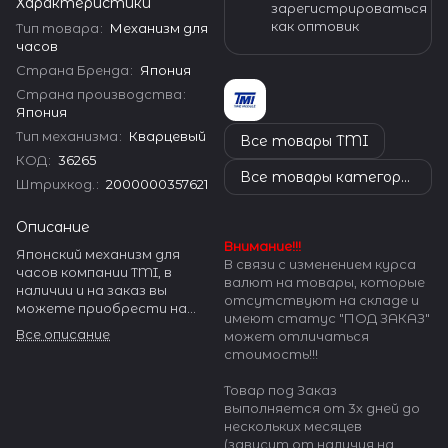
Характеристики
зарегистрироваться
как оптовик
Тип товара
:
Механизм для
часов
Страна Бренда
:
Япония
Страна производства
:
Япония
Тип механизма
:
Кварцевый
Все товары TMI
КОД
:
36265
Все товары категории
Штрихкод.
:
2000000357621
Описание
Внимание!!!
Японский механизм для
В связи с изменением курса
часов компании TMI, в
валют на товары, которые
наличии и на заказ вы
отсутствуют на складе и
можете приобрести на
имеют статус "ПОД ЗАКАЗ"
нашем сайте watch-help.ru.
Все описание
может отличаться
TMI - SEIKO производит
стоимость!!!
огромное количество
разнообразных часовых
Товар под Заказ
механизмов.
выполняется от 3х дней до
нескольких месяцев
(зависит от наличия на