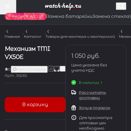
Ремонт часов
Замена батарейки
Замена стекла
Главная
Каталог
Товары для мастера и мастерской
Механ
Механизм TMI
1 050 руб.
VX50E
Цена указана без
0
Нет отзывов
учета НДС
Арт.
36265
В наличии: 1
Рассчитать
доставку
В корзину
Хочу в подарок
Для просмотра
оптовых цен
необходимо