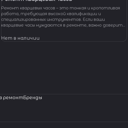
Ремонт кварцевых часов – это тонкая и кропотливая
работа, требующая высокой квалификации и
специализированных инструментов. Если ваши
кварцевые часы нуждаются в ремонте, важно доверить
их профессионалам, которые смогут точно
диагностировать проблему и предложить
Нет в наличии
эффективное решение.
в ремонт
Бренды