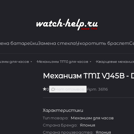
мена батарейки
Замена стекла
Укоротить браслет
С
измы для часов
Механизмы TMI для часов
Кварцевые механи
Механизм TMI VJ45B - 
0
Нет отзывов
Арт.
36116
Характеристики
Тип товара
:
Механизм для часов
Страна Бренда
:
Япония
Страна производства
:
Япония