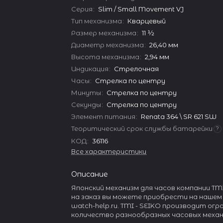
Серия
:
Slim / Small Movement VJ
Тип механизма
:
Кварцевый
Размер механизма
:
11 ½
Диаметр механизма
:
26,40 мм
Высота механизма
:
2,94 мм
Индикация
:
Стрелочная
Часы
:
Стрелка по центру
Минуты
:
Стрелка по центру
Секунды
:
Стрелка по центру
Элемент питания
:
Renata 364 \ SR 621 SW
Теоритический срок службы батарейки
?
КОД
:
36116
Все характеристики
Описание
Японский механизм для часов компании TMI
на заказ вы можете приобрести на нашем
watch-help.ru. TMI - SEIKO производит ог
количество разнообразных часовых механ