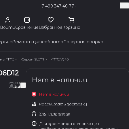
+7 499 347-46-77
Войти
Сравнение
Избранное
Корзина
ервис
Ремонт циферблата
Лазерная сварка
змы TMI
Серия SLIM
TMI VJ45
D6D12
Нет в наличии
Нет в наличии
Рассчитать доставку
Хочу в подарок
Для просмотра оптовых цен
необходимо зарегистрироваться как