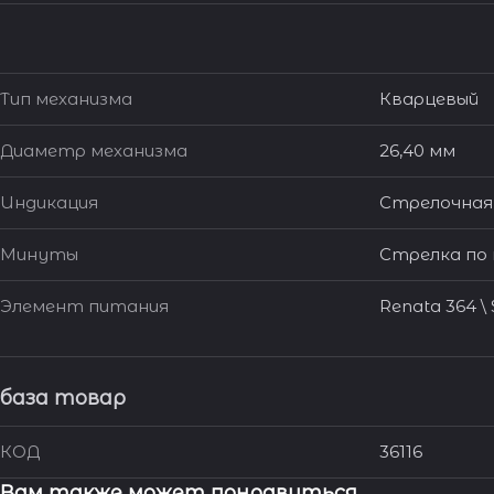
Тип механизма
Кварцевый
Диаметр механизма
26,40 мм
Индикация
Стрелочная
Минуты
Стрелка по
Элемент питания
Renata 364 \
база товар
КОД
36116
Вам также может понравиться