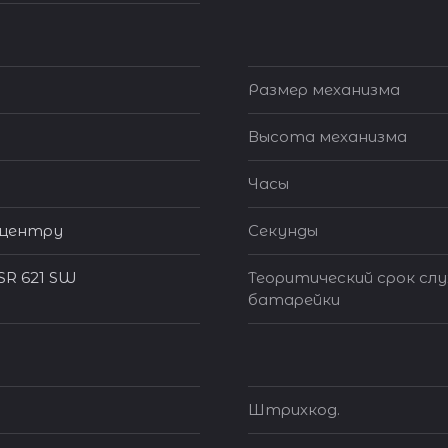
Размер механизма
Высота механизма
Часы
 центру
Секунды
 SR 621 SW
Теоритический срок сл
батарейки
Штрихкод.