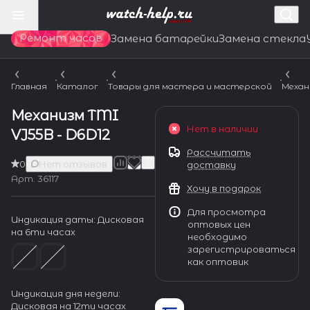
Ремонт часов
Замена батарейки
Замена стекла
Главная
Каталог
Товары для мастера и мастерской
Механ
Механизм TMI
Нет в наличии
VJ55B - D6D12
Рассчитать
0
Нет отзывов
доставку
Арт.
36117
Хочу в подарок
Для просмотра
Индикация даты:
Дисковая
оптовых цен
на 6ти часах
необходимо
зарегистрироваться
как оптовик
Индикация дня недели:
Дисковая на 12ти часах