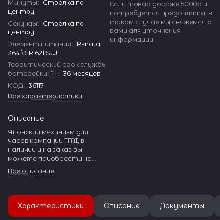
Минуты
:
Стрелка по
Если товар дороже 5000р и
центру
потребуется предоплата, в
таком случае мы свяжемся с
Секунды
:
Стрелка по
вами для уточнения
центру
информации.
Элемент питания
:
Renata
364 \ SR 621 SW
Теоритический срок службы
батарейки
:
36 месяцев
?
КОД
:
36117
Все характеристики
Описание
Японский механизм для
часов компании TMI, в
наличии и на заказ вы
можете приобрести на
нашем сайте watch-help.ru.
Все описание
TMI - SEIKO производит
огромное количество
разнообразных часовых
механизмов.
Характеристики
Описание
Документы