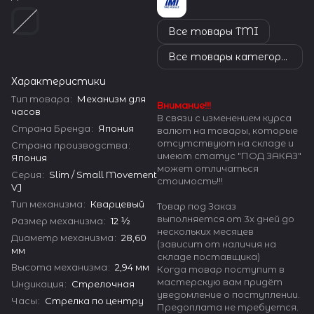
Все товары TMI
Все товары категории
Характеристики
Тип товара
:
Механизм для
Внимание!!!
часов
В связи с изменением курса
Страна Бренда
:
Япония
валют на товары, которые
отсутствуют на складе и
Страна производства
:
имеют статус "ПОД ЗАКАЗ"
Япония
может отличаться
Серия
:
Slim / Small Movement
стоимость!!!
VJ
Тип механизма
:
Кварцевый
Товар под Заказ
выполняется от 3х дней до
Размер механизма
:
12 ½
нескольких месяцев
Диаметр механизма
:
28,60
(зависит от наличия на
мм
складе поставщика)
Высота механизма
:
2,94 мм
Когда товар поступит в
мастерскую вам придёт
Индикация
:
Стрелочная
уведомление о поступлении.
Часы
:
Стрелка по центру
Предоплата не требуется.