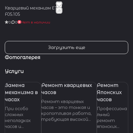
Кварцевый механизм ETA
F05.105
0
0
Нет в наличии
Загрузить еще
Фотогалерея
Услуги
Замена
Ремонт кварцевых
Ремонт
механизма в
часов
Японских
часах
часов
Ремонт кварцевых
часов – это тонкая и
При особо
Профессиона
кропотливая работа,
сложных
льный
требующая высокой
неполадках
ремонт
квалификации и
часов и
японских
специализированных
невозможности
часов любой