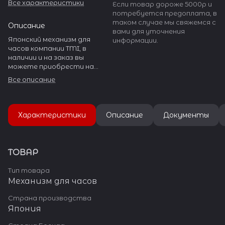
Все характеристики
Если товар дороже 5000р и
потребуется предоплата, в
таком случае мы свяжемся с
Описание
вами для уточнения
Японский механизм для
информации.
часов компании TMI, в
наличии и на заказ вы
можете приобрести на
нашем сайте watch-help.ru.
Все описание
TMI - SEIKO производит
огромное количество
разнообразных часовых
механизмов.
Характеристики
Описание
Документы
ТОВАР
Тип товара
Механизм для часов
Страна производства
Япония