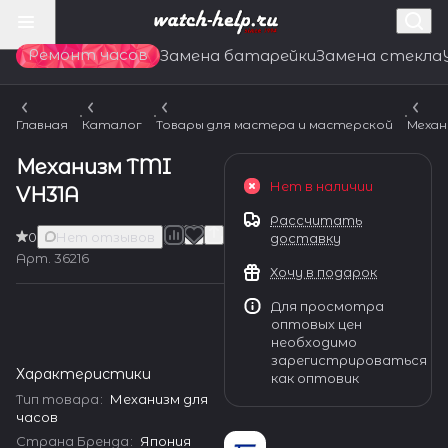
Ремонт часов
Замена батарейки
Замена стекла
Главная
Каталог
Товары для мастера и мастерской
Механ
Механизм TMI
Нет в наличии
VH31A
Рассчитать
0
Нет отзывов
доставку
Арт.
36216
Хочу в подарок
Для просмотра
оптовых цен
необходимо
зарегистрироваться
Характеристики
как оптовик
Тип товара
:
Механизм для
часов
Страна Бренда
:
Япония