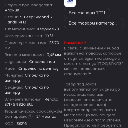
Страна производства
:
Япония
Все товары TMI
Серия
:
Sweep Second 3
Hands (VH31)
Все товары категории
Тип механизма
:
Кварцевый
Размер механизма
:
10 ½
Диаметр механизма
:
23,70
Внимание!!!
мм
В связи с изменением курса
валют на товары, которые
Высота механизма
:
3,45 мм
отсутствуют на складе и
Индикация
:
Стрелочная
имеют статус "ПОД ЗАКАЗ"
Часы
:
Стрелка по центру
может отличаться
стоимость!!!
Минуты
:
Стрелка по
центру
Товар под Заказ
Секунды
:
Стрелка по
выполняется от 3х дней до
центру
нескольких месяцев
Элемент питания
:
Renata
(зависит от наличия на
371 \ SR 920 SW
складе поставщика)
Когда товар поступит в
Теоритический срок службы
мастерскую вам придёт
батарейки
:
24 месяца
?
уведомление о поступлении.
КОД
:
36216
Предоплата не требуется.