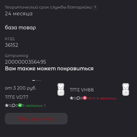
Теоритический срок службы батарейки
?
24 месяца
база товар
КОД
36152
Штрихкод.
2000000356495
Вам также может понравиться
от 3 200 руб.
TMI VH88
TMI VD77
0
0
Нет в наличии
0
0
В наличии: 1
Подписаться