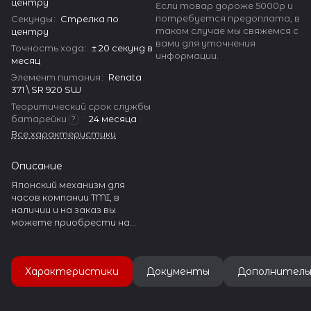
центру
Если товар дороже 5000р и
потребуется предоплата, в
Секунды
:
Стрелка по
таком случае мы свяжемся с
центру
вами для уточнения
Точность хода
:
± 20 секунд в
информации.
месяц
Элемент питания
:
Renata
371 \ SR 920 SW
Теоритический срок службы
батарейки
:
24 месяца
?
Все характеристики
Описание
Японский механизм для
часов компании TMI, в
наличии и на заказ вы
можете приобрести на
нашем сайте watch-help.ru.
TMI - SEIKO производит
огромное количество
Характеристики
Документы
Дополнитель
разнообразных часовых
механизмов.