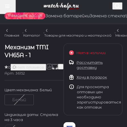
Ремонт часов
Замена батарейки
Замена стекла
Главная
Каталог
Товары для мастера и мастерской
Механ
Механизм TMI
Нет в наличии
VH65A - 1
Рассчитать
0
Нет отзывов
доставку
Арт.
36152
Хочу в подарок
Для просмотра
Цвет механизма:
Белый
оптовых цен
необходимо
Белый
зарегистрироваться
как оптовик
Индикация даты:
Стрелка
на 3 часа