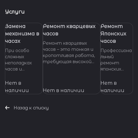
Услуги
Замена
Ремонт кварцевых
Ремонт
механизма в
часов
Японских
часах
часов
Ремонт кварцевых
часов – это тонкая и
При особо
Профессиона
кропотливая работа,
сложных
льный
требующая высокой
неполадках
ремонт
квалификации и
часов и
японских
специализированных
невозможности
часов любой
инструментов. Если
произвести
сложности.
Нет в
Нет в
ваши кварцевые часы
ремонт их
Высокое
наличии
Нет в наличии
наличии
нуждаются в ремонте,
основных узлов
качество
важно доверить их
и деталей,
работ,
профессионалам,
требуется
оригинальные
Назад к списку
которые смогут точно
замена
запчасти,
диагностировать
механизма
гарантия на
проблему и предложить
часов. Мы
все виды
эффективное решение.
готовы
услуг.
оказать
Доверьте