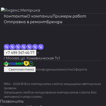
помощь даже в
свои часы
наиболее
нашим
сложных
мастерам!
Контакты
О компании
Примеры работ
ситуациях.
Отправка в ремонт
Бренды
+7 499 347-46-77
г.Москва, ул. Кожевническая 7c1
Светлая тема
Конфиденциальность
Оферта
1994 - 2026 © Все материалы сайта защищены авторским
правом
Запрещено любое копирование материалов сайта без
активной гиперссылки
Позвонить