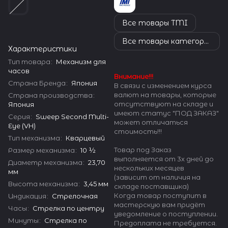
Все товары TMI
Все товары категории
Характеристики
Тип товара
:
Механизм для
часов
Внимание!!!
Страна Бренда
:
Япония
В связи с изменением курса
валют на товары, которые
Страна производства
:
отсутствуют на складе и
Япония
имеют статус "ПОД ЗАКАЗ"
Серия
:
Sweep Second Multi-
может отличаться
Eye (VH)
стоимость!!!
Тип механизма
:
Кварцевый
Товар под Заказ
Размер механизма
:
10 ½
выполняется от 3х дней до
Диаметр механизма
:
23,70
нескольких месяцев
мм
(зависит от наличия на
Высота механизма
:
3,45 мм
складе поставщика)
Когда товар поступит в
Индикация
:
Стрелочная
мастерскую вам придёт
Часы
:
Стрелка по центру
уведомление о поступлении.
Минуты
:
Стрелка по
Предоплата не требуется.