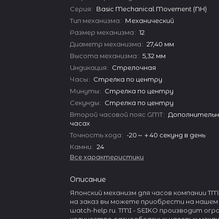
Серия
:
Basic Mechanical Movement (NH)
Тип механизма
:
Механический
Размер механизма
:
12
Диаметр механизма
:
27,40 мм
Высота механизма
:
5,32 мм
Индикация
:
Стрелочная
Часы
:
Стрелка по центру
Минуты
:
Стрелка по центру
Секунды
:
Стрелка по центру
Второй часовой пояс GMT
:
Дополнительны
часах
Точность хода
:
-20～＋40 секунд в день
Камни
:
24
Все характеристики
Описание
Японский механизм для часов компании TMI
на заказ вы можете приобрести на нашем
watch-help.ru. TMI - SEIKO производит ог