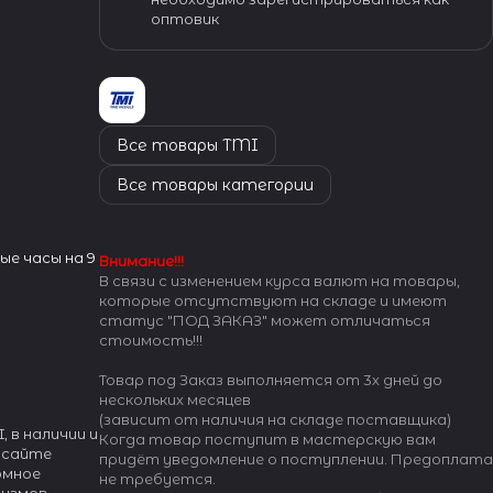
оптовик
Все товары TMI
Все товары категории
е часы на 9
Внимание!!!
В связи с изменением курса валют на товары,
которые отсутствуют на складе и имеют
статус "ПОД ЗАКАЗ" может отличаться
стоимость!!!
Товар под Заказ выполняется от 3х дней до
нескольких месяцев
(зависит от наличия на складе поставщика)
, в наличии и
Когда товар поступит в мастерскую вам
 сайте
придёт уведомление о поступлении. Предоплата
ромное
не требуется.