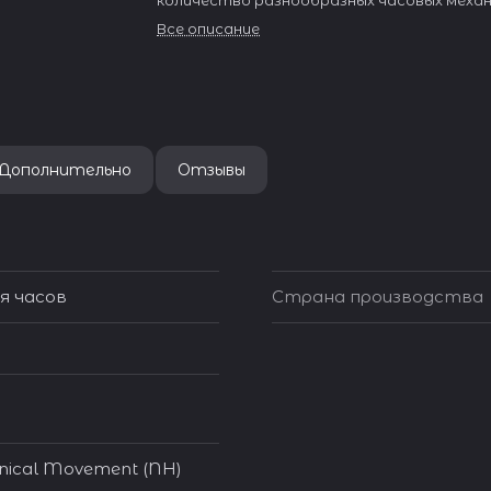
количество разнообразных часовых механ
Все описание
Дополнительно
Отзывы
я часов
Страна производства
nical Movement (NH)