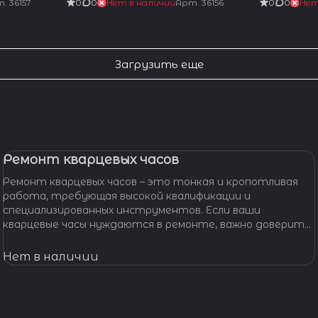
т.
36157
0
0
Нет в наличии
Арт.
36156
0
0
Нет
Загрузить еще
Ремонт кварцевых часов
Ремонт кварцевых часов – это тонкая и кропотливая
работа, требующая высокой квалификации и
специализированных инструментов. Если ваши
кварцевые часы нуждаются в ремонте, важно доверить
их профессионалам, которые смогут точно
диагностировать проблему и предложить
Нет в наличии
эффективное решение.