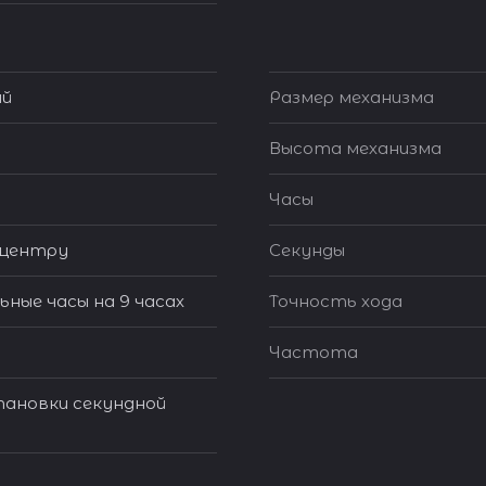
ий
Размер механизма
Высота механизма
Часы
 центру
Секунды
ные часы на 9 часах
Точность хода
Частота
тановки секундной