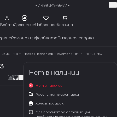
+7 499 347-46-77
Войти
Сравнение
Избранное
Корзина
ервис
Ремонт циферблата
Лазерная сварка
анизмы TMI
Basic Mechanical Movement (NH)
TMI NH37
3
Нет в наличии
Нет в наличии
Рассчитать доставку
Хочу в подарок
Для просмотра оптовых цен
необходимо зарегистрироваться как