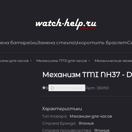
мена батарейки
Замена стекла
Укоротить браслет
С
измы для часов
Механизмы TMI для часов
Механические мех
Механизм TMI NH37 - D
0
Нет отзывов
Арт.
36090
Характеристики
Тип товара
:
Механизм для часов
Страна Бренда
:
Япония
Страна производства
:
Япония