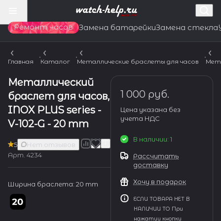
Ремонт часов
Замена батарейки
Замена стекла
Главная
Каталог
Металлические браслеты для часов
Мет
Металлический
1 000 руб.
браслет для часов,
INOX PLUS series -
Цена указана без
учета НДС
V-102-G - 20 mm
В наличии: 1
5
Нет отзывов
Арт.
4234
Рассчитать
доставку
Хочу в подарок
Ширина браслета:
20 mm
ЕСЛИ ТОВАРА НЕТ В
НАЛИЧИИ ТО При
нажатии кнопки