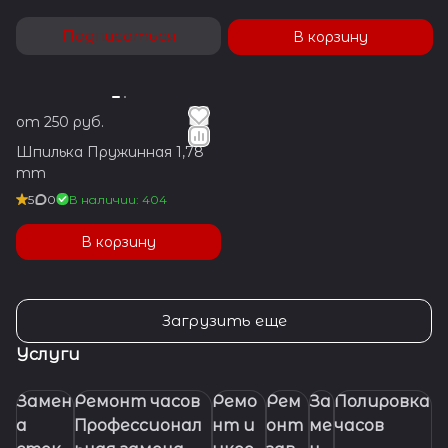
Подписаться
В корзину
от 250 руб.
Шпилька Пружинная 1,78
mm
5
0
В наличии: 404
В корзину
Загрузить еще
Услуги
Замен
Ремонт часов
Ремо
Рем
За
Полировка
а
Профессионал
нт и
онт
ме
часов