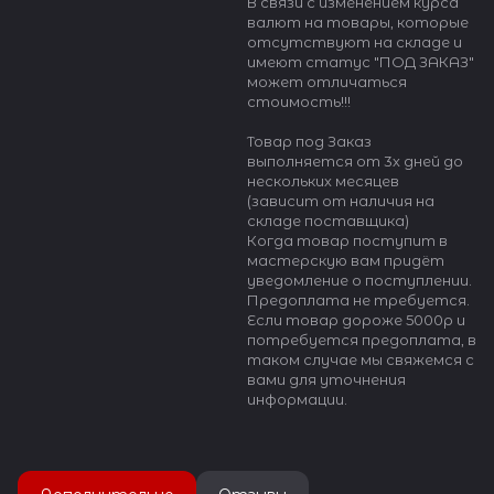
В связи с изменением курса
валют на товары, которые
отсутствуют на складе и
имеют статус "ПОД ЗАКАЗ"
может отличаться
стоимость!!!
Товар под Заказ
выполняется от 3х дней до
нескольких месяцев
(зависит от наличия на
складе поставщика)
Когда товар поступит в
мастерскую вам придёт
уведомление о поступлении.
Предоплата не требуется.
Если товар дороже 5000р и
потребуется предоплата, в
таком случае мы свяжемся с
вами для уточнения
информации.