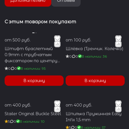
Дополнительно
Отзывы
С этим товаром покупают
от 500 руб.
от 100 руб.
Штифт браслетный
Шлёвка (Тренчик. Колечко)
0.9mm с трубчатым
0
0
В наличии: 36
фиксатором по центру
1.2x5.9mm
0
0
В наличии: 95
В корзину
В корзину
от 400 руб.
от 400 руб.
Stailer Original Buckle Steel
Шпилька Пружинная Easy
Infix 1,5 mm
5
0
В наличии: 10
5
0
В наличии: 57