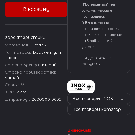
"Подписаться" мы
В корзину
закажем товар у
поставщика.
А Вы как товар
поступит в продажу,
получите уведомление
Характеристики
на Email который
Материал
:
Сталь
укажете.
Тип товара
:
Браслет для
часов
ПРЕДОПЛАТА НЕ
Страна Бренда
:
Китай
ТРЕБУЕТСЯ
Страна производства
:
Китай
Серия
:
V
КОД
:
4234
Все товары INOX PLUS
Штрихкод.
:
2600000100991
Все товары категории
Внимание!!!