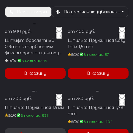
Все фильтры
По умолчанию (убывание)
от 500 руб.
от 400 руб.
Штифт браслетный
Шпилька Пружинная Easy
0.9mm с трубчатым
Infix 1,5 mm
фиксатором по центру
5
0
В наличии: 57
1.2x5.9mm
0
0
В наличии: 95
В корзину
В корзину
от 200 руб.
от 250 руб.
Шпилька Пружинная 1.5 мм
Шпилька Пружинная 1,78
mm
5
0
В наличии: 831
5
0
В наличии: 404