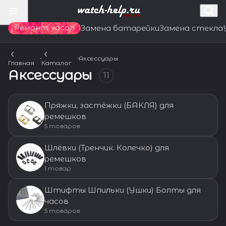
Ремонт часов
Замена батарейки
Замена стекла
Аксессуары
Главная
Каталог
Аксессуары
11
Пряжки, застёжки (БАКЛЯ) для
ремешков
5 товаров
Шлёвки (Тренчик. Колечко) для
ремешков
1 товар
Штифты Шпильки (Ушки) Болты для
часов
5 товаров