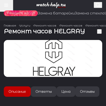
Ремонт часов
Замена батарейки
Замена стекла
Главная
Услуги
Ремонт часов
Ремонт часов
Ремонт час
Ремонт часов HELGRAY
Описание
Ответы
Цена
Отзывы