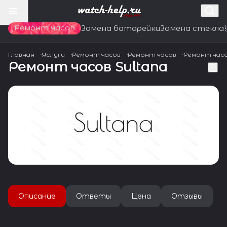
Ремонт часов
Замена батарейки
Замена стекла
Главная
Услуги
Ремонт часов
Ремонт часов
Ремонт час
Ремонт часов Sultana
Описание
Ответы
Цена
Отзывы