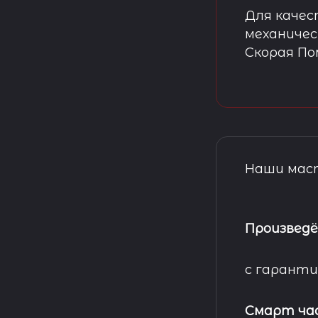
Для качес
механичес
Скорая П
Наши маст
Произведё
с гаранти
Смарт ча