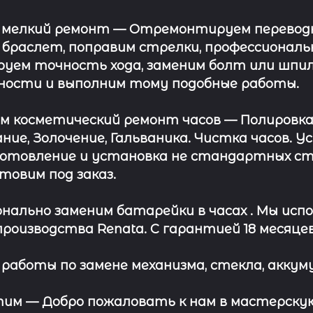
 мелкий ремонт
— Отремонтируем переводну
 браслет, поправим стрелки, профессионал
уем точность хода, заменим болт или шпил
ности и выполним тому подобные работы.
ём косметический ремонт часов
— Полировка
ние, Золочение, Гальваника. Чистка часов. 
отовление и установка не стандартных сте
отовим под заказ.
нально заменим батарейки в часах .
Мы испо
роизводства Renata. С гарантией 18 месяцев
работы по замене механизма, стекла, аккуму
этим —
Добро пожаловать к нам в мастерскую