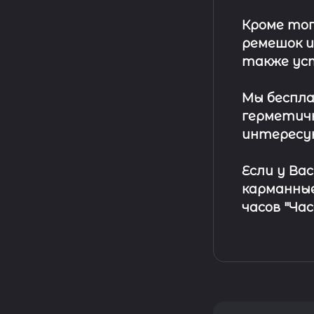
Кроме тог
ремешок
и
также ус
Мы беспла
герметичн
интересу
Если у Ва
карманные
часов "Ча