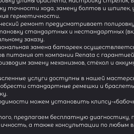
овку длины браслета, настройку стрелок, 
ку точности хода, замену болтов и шпилек, 
ния герметичности.
ческий ремонт предусматривает полировку к
тановку стандартных и нестандартных (вк
льному заказу.
иональная замена батареек осуществляется
в питания от компании Renata с гарантией 
роизводим замену механизмов, стёкол и акку
исленные услуги доступны в нашей мастерск
обрести стандартные ремешки и браслеты д
ку.
одимости можем установить клипсу-«бабочк
ого, предлагаем бесплатную диагностику, 
ичность, а также консультации по любым во