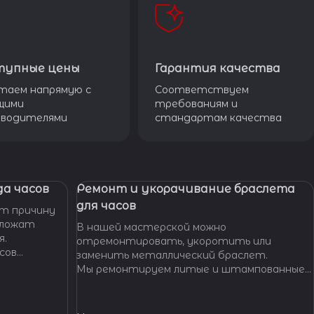
тупные цены
Гарантия качества
таем напрямую с
Соответствуем
щими
требованиям и
зводителями
стандартам качества
а часов
Ремонт и укорачивание браслета
для часов
т причину
дложат
В нашей мастерской можно
я.
отремонтировать, укоротить или
сов
заменить металлический браслет.
тобы
Мы ремонтируем литые и штампованные
ущенной
браслеты даже с самыми сложными по
.
форме и внешнему виду звеньями, чистим и
освежаем их внешний вид,