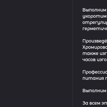
Выполним
укоротим
отрегулир
герметич
Произвед
Хромирова
также изг
часов изг
Профессио
питания п
Выполним 
За всем 