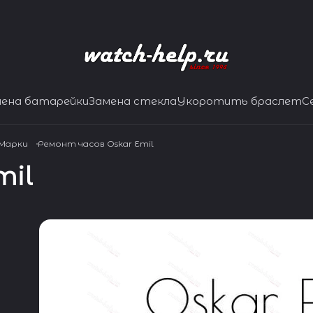
мена батарейки
Замена стекла
Укоротить браслет
С
 Марки
Ремонт часов Oskar Emil
mil