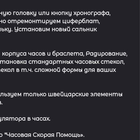
ю головку или кнопку хронографа,
ьно отремонтируем циферблат,
ьку. Установим новый сальник
 корпуса часов и браслета, Радирование,
Установка стандартных часовых стекол,
кол в т.ч. сложной формы для ваших
льзуем только швейцарские элементы
.
лятора в часах.
 "Часовая Скорая Помощь».