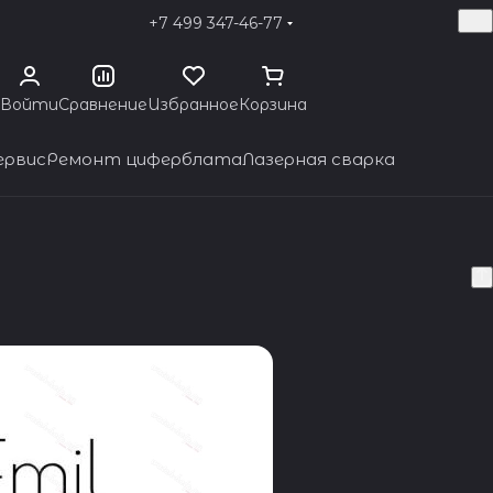
+7 499 347-46-77
Войти
Сравнение
Избранное
Корзина
ервис
Ремонт циферблата
Лазерная сварка