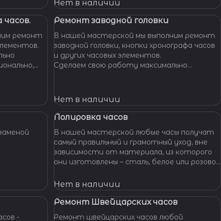
Нет в наличии
 часов.
Ремонт заводной головки
ним ремонт
В нашей мастерской мы выполним ремонт
элементов.
заводной головки, кнопки хронографа часов
льно
и других часовых элементов.
ионально,
Сделаем свою работу максимально
их часов.
бережно, аккуратно и профессионально,
устраним любые неполадки ваших часов.
Нет в наличии
Полировка часов
заменой
В нашей мастерской любые часы получат
самый правильный и грамотный уход, вне
зависимости от материала, из которого
они изготовлены – сталь, белое или розовое
золото, титан, алюминий и т. п. – наши
специалисты отполируют практически
Нет в наличии
любой материал.
Ремонт Швейцарских часов
сов -
Ремонт швейцарских часов любой