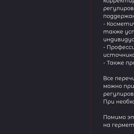
корректир
регулиров
поддержа
- Космети
также ус
индивидуа
- Професс
источнико
- Также п
Все переч
можно при
регулиров
При необх
Помимо эт
на гермет