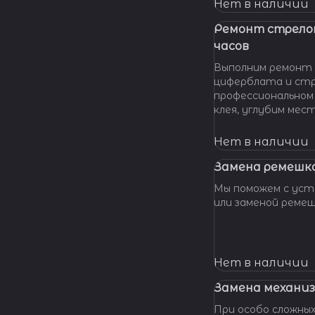
нашу мастерскую!
Нет в наличии
удовольствием п
вашу проблему и 
Ремонт стрело
батарейки профес
часов
качественно и по 
Выполним ремонт 
циферблата и стр
профессиональном
клея, углубим мес
клея и направляющ
стрелки, метки, к
Нет в наличии
крепления цифербл
Замена ремешка
Мы поможем с уста
или заменой реме
Нет в наличии
Замена механиз
При особо сложных