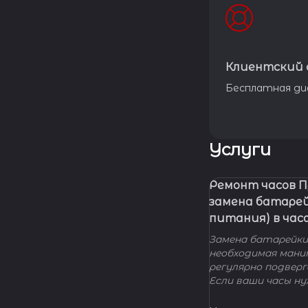
Клиентский 
Бесплатная ди
Услуги
Ремонт часов 
замена батаре
питания) в час
Замена батарейки 
необходимая мани
регулярно подвер
Если ваши часы н
элемента питания