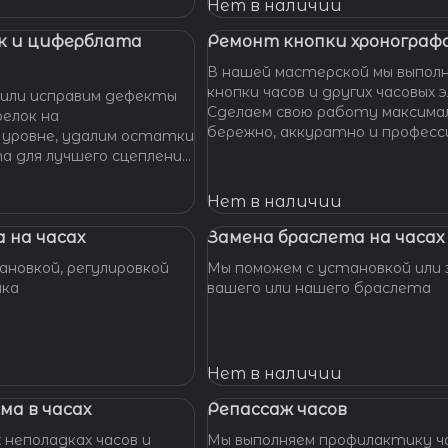
 Наши мастера с
Нет в наличии
омогут вам решить
произведут замену
к и циферблата
Ремонт кнопки хронографа
сионально, быстро,
В нашей мастерской мы выпол
доступной цене.
кнопки часов и других часовых 
или исправим дефекты
Сделаем свою работу максима
елок на
бережно, аккуратно и професс
 уровне, удалим остатки
устраним любые неполадки ваш
та для лучшего сцепления
их. Закрепим слетевшие
амни. Восстановим
Нет в наличии
ата к механизму.
 на часах
Замена браслета на часах
новкой, регулировкой
Мы поможем с установкой или 
шка
вашего или нашего браслета
Нет в наличии
ма в часах
Репассаж часов
 неполадках часов и
Мы выполняем профилактику ча