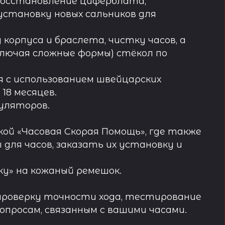
восстановление циферблата,
установку новых сальников для
орпуса и браслета, чистку часов, а
лючая сложные формы) стёкол по
 с использованием швейцарских
18 месяцев.
муляторов.
ой «Часовая Скорая Помощь», где также
ля часов, заказать их установку и
у» на кожаный ремешок.
проверку точности хода, тестирование
просам, связанным с вашими часами.