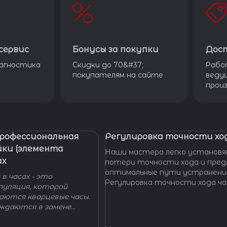
сервис
Бонусы за покупки
Дос
агностика
Скидки до 70&#37;
Рабо
покупателям на сайте
веду
прои
Профессиональная
Регулировка точности ход
йки (элемента
Наши мастера легко установя
ах
потери точности хода и пре
оптимальные пути устранени
в часах - это
Регулировка точности хода ча
пуляция, которой
проводится таким образом, ч
гаются кварцевые часы.
отклонение не превышало доп
уждаются в замене
производителем погрешности
 - добро пожаловать в