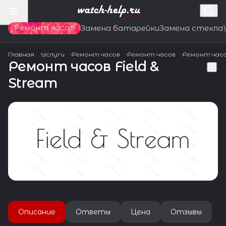
Ремонт часов
Замена батарейки
Замена стекла
Главная
Услуги
Ремонт часов
Ремонт часов
Ремонт час
Ремонт часов Field &
Stream
Описание
Ответы
Цена
Отзывы