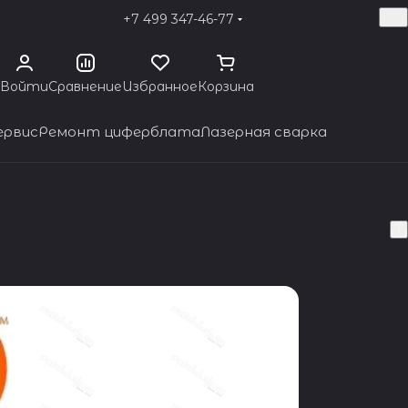
+7 499 347-46-77
Войти
Сравнение
Избранное
Корзина
ервис
Ремонт циферблата
Лазерная сварка