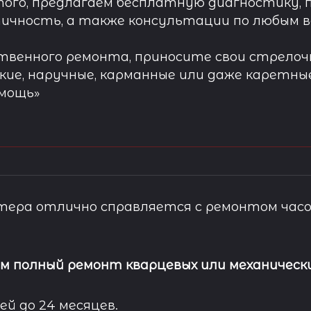
ого, предлагаем бесплатную диагностику, 
ичность, а также консультации по любым во
твенного ремонта, приносите свои стрелочн
кие, наручные, карманные или даже каретны
омощь»
ера отлично справляется с ремонтом часо
м полный ремонт кварцевых или механически
ей до 24 месяцев.