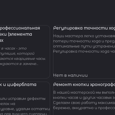
Профессиональная
Регулировка точности ход
йки (элемента
Наши мастера легко установя
ах
потери точности хода и пре
оптимальные пути устранени
в часах - это
Регулировка точности хода ча
пуляция, которой
проводится таким образом, ч
гаются кварцевые часы.
отклонение не превышало доп
уждаются в замене
производителем погрешности
 - добро пожаловать в
 Наши мастера с
Нет в наличии
омогут вам решить
произведут замену
к и циферблата
Ремонт кнопки хронографа
сионально, быстро,
В нашей мастерской мы выпол
доступной цене.
кнопки часов и других часовых 
или исправим дефекты
Сделаем свою работу максима
елок на
бережно, аккуратно и професс
 уровне, удалим остатки
устраним любые неполадки ваш
та для лучшего сцепления