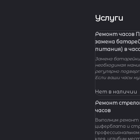
Услуги
Ремонт часов 
замена батаре
питания) в час
Замена батарейки 
необходимая мани
регулярно подвер
Если ваши часы н
элемента питания
нашу мастерскую!
Нет в наличии
удовольствием п
вашу проблему и 
Ремонт стрело
батарейки профес
часов
качественно и по 
Выполним ремонт 
циферблата и стр
профессиональном
клея, углубим мес