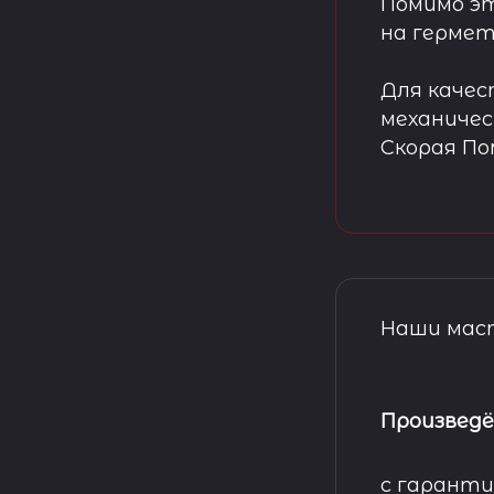
Помимо эт
на гермет
Для качес
механичес
Скорая П
Наши маст
Произведё
с гаранти