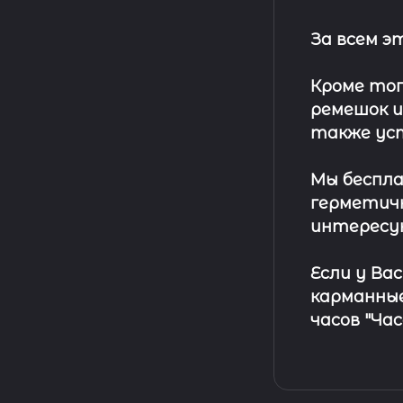
За всем 
Кроме тог
ремешок
и
также ус
Мы беспла
герметичн
интересу
Если у Ва
карманные
часов "Ча