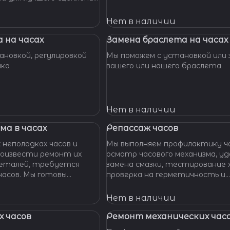
их. Закрепим слетевшие
амни. Восстановим
Нет в наличии
ата к механизму.
 на часах
Замена браслета на часах
новкой, регулировкой
Мы поможем с установкой или 
шка
вашего или нашего браслета
Нет в наличии
ма в часах
Репассаж часов
 неполадках часов и
Мы выполняем профилактику ча
оизвести ремонт их
осмотр часового механизма, удаление пыли,
 деталей, требуется
замена смазки, тестирование 
ы готовы
проверка на герметичность и
функциональность.
Нет в наличии
 часов
Ремонт механических час