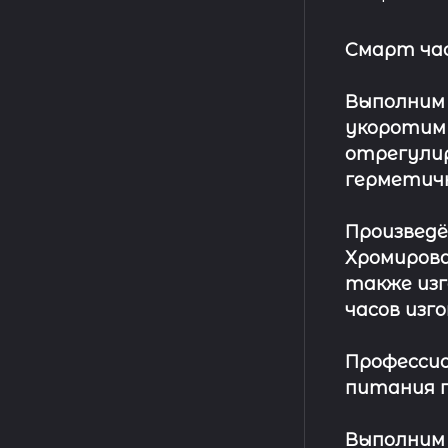
Смарт ча
Выполним
укоротим
отрегулир
герметич
Произвед
Хромирова
также изг
часов изг
Профессио
питания п
Выполним 