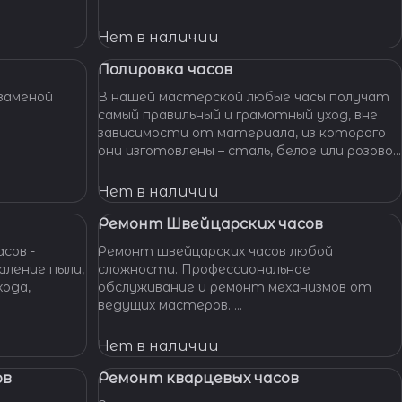
устраним любые неполадки ваших часов.
Нет в наличии
Полировка часов
заменой
В нашей мастерской любые часы получат
самый правильный и грамотный уход, вне
зависимости от материала, из которого
они изготовлены – сталь, белое или розовое
золото, титан, алюминий и т. п. – наши
специалисты отполируют практически
Нет в наличии
любой материал.
Ремонт Швейцарских часов
сов -
Ремонт швейцарских часов любой
сложности. Профессиональное
хода,
обслуживание и ремонт механизмов от
ведущих мастеров.
Гарантия качества, оригинальные
запчасти, индивидуальный подход. Вашим
Нет в наличии
часам - Швейцарская точность и
надежность!
ов
Ремонт кварцевых часов