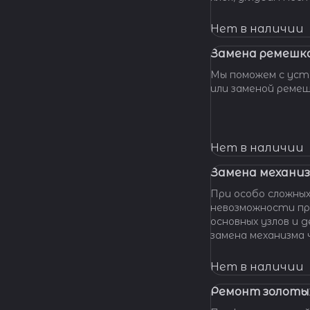
клея и направляющ
стрелки, метки, к
Нет в наличии
крепления цифербл
Замена ремешка
Мы поможем с уста
или заменой реме
Нет в наличии
Замена механиз
При особо сложных
невозможности пр
основных узлов и
замена механизма часов. М
оказать помощь даже в наиболее сложных
ситуациях.
Нет в наличии
Ремонт золотых