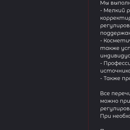
Мы выпол
- Мелкий 
корректир
регулиров
поддержа
- Космети
также ус
индивидуа
- Професс
источнико
- Также п
Все переч
можно при
регулиров
При необх