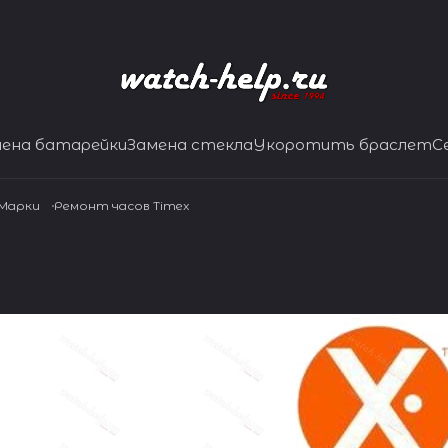
мена батарейки
Замена стекла
Укоротить браслет
С
 Марки
Ремонт часов Timex