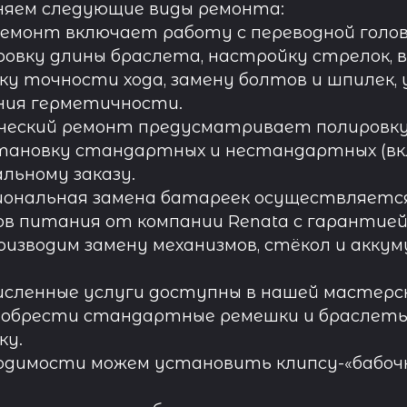
няем следующие виды ремонта:
ремонт включает работу с переводной голов
овку длины браслета, настройку стрелок, 
ку точности хода, замену болтов и шпилек, 
ния герметичности.
ческий ремонт предусматривает полировку к
тановку стандартных и нестандартных (вк
льному заказу.
иональная замена батареек осуществляется
в питания от компании Renata с гарантией 
роизводим замену механизмов, стёкол и акку
исленные услуги доступны в нашей мастерск
обрести стандартные ремешки и браслеты д
ку.
одимости можем установить клипсу-«бабочк