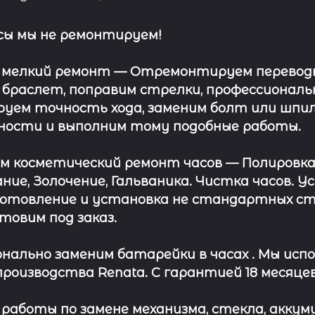
сы мы не ремонтируем!
 мелкий ремонт
— Отремонтируем переводну
 браслет, поправим стрелки, профессионал
уем точность хода, заменим болт или шпил
ности и выполним тому подобные работы.
ём косметический ремонт часов
— Полировка
ние, Золочение, Гальваника. Чистка часов. 
отовление и установка не стандартных сте
отовим под заказ.
нально заменим батарейки в часах .
Мы испо
роизводства Renata. С гарантией 18 месяцев
работы по замене механизма, стекла, аккуму