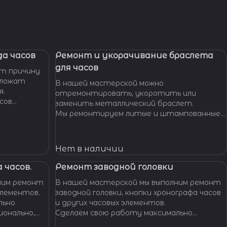
а часов
Ремонт и укорачивание браслета
для часов
т причину
дложат
В нашей мастерской можно
я.
отремонтировать, укоротить или
сов
заменить металлический браслет.
тобы
Мы ремонтируем литые и штампованные
ущенной
браслеты даже с самыми сложными по
.
форме и внешнему виду звеньями, чистим и
освежаем их внешний вид,
Нет в наличии
 часов.
Ремонт заводной головки
ним ремонт
В нашей мастерской мы выполним ремонт
элементов.
заводной головки, кнопки хронографа часов
льно
и других часовых элементов.
ионально,
Сделаем свою работу максимально
их часов.
бережно, аккуратно и профессионально,