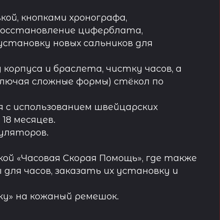
кой, кнопками хронографа,
восстановление циферблата,
установку новых сальников для
орпуса и браслета, чистку часов, а
лючая сложные формы) стёкол по
 с использованием швейцарских
18 месяцев.
муляторов.
ой «Часовая Скорая Помощь», где также
ля часов, заказать их установку и
у» на кожаный ремешок.