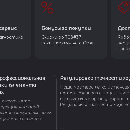
сервис
Бонусы за покупки
Дос
агностика
Скидки до 70&#37;
Рабо
покупателям на сайте
веду
прои
Профессиональная
Регулировка точности ход
йки (элемента
Наши мастера легко установя
ах
потери точности хода и пре
оптимальные пути устранени
в часах - это
Регулировка точности хода ча
пуляция, которой
проводится таким образом, ч
гаются кварцевые часы.
отклонение не превышало доп
уждаются в замене
производителем погрешности
 - добро пожаловать в