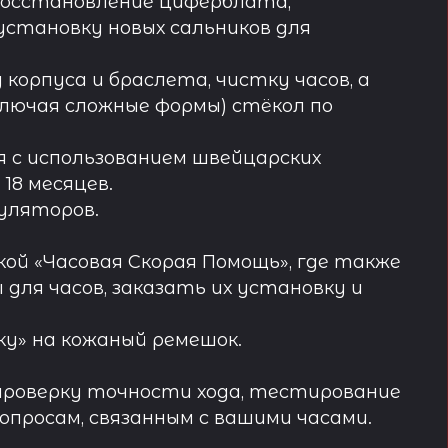
восстановление циферблата,
установку новых сальников для
орпуса и браслета, чистку часов, а
лючая сложные формы) стёкол по
 с использованием швейцарских
18 месяцев.
муляторов.
ой «Часовая Скорая Помощь», где также
ля часов, заказать их установку и
у» на кожаный ремешок.
проверку точности хода, тестирование
просам, связанным с вашими часами.