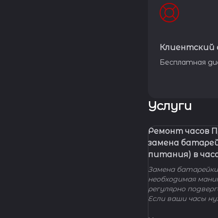
Клиентский 
Бесплатная ди
Услуги
Ремонт часов 
замена батаре
питания) в час
Замена батарейки 
необходимая мани
регулярно подвер
Если ваши часы н
элемента питания