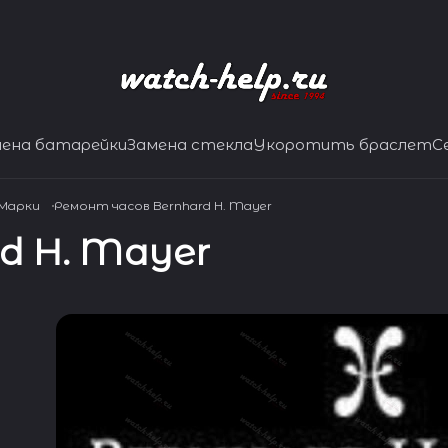
мена батарейки
Замена стекла
Укоротить браслет
С
 Марки
Ремонт часов Bernhard H. Mayer
d H. Mayer