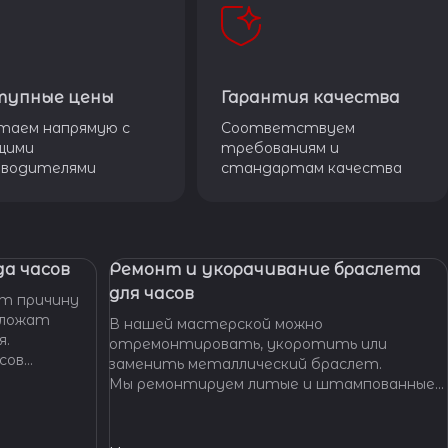
тупные цены
Гарантия качества
таем напрямую с
Соответствуем
щими
требованиям и
зводителями
стандартам качества
а часов
Ремонт и укорачивание браслета
для часов
т причину
дложат
В нашей мастерской можно
я.
отремонтировать, укоротить или
сов
заменить металлический браслет.
тобы
Мы ремонтируем литые и штампованные
ущенной
браслеты даже с самыми сложными по
.
форме и внешнему виду звеньями, чистим и
освежаем их внешний вид,