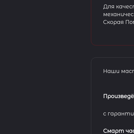
Для качес
механичес
Скорая П
Наши маст
Произведё
с гаранти
Смарт ча