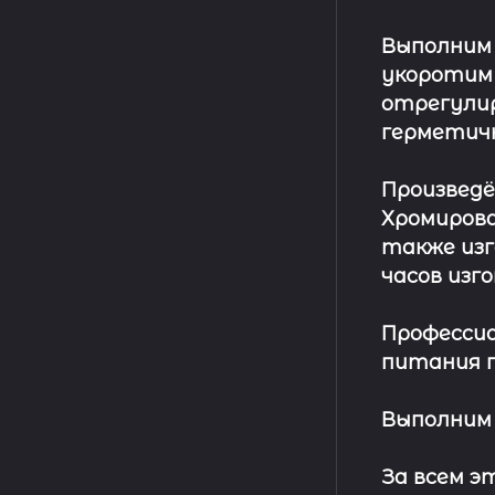
Выполним
укоротим
отрегулир
герметич
Произвед
Хромирова
также изг
часов изг
Профессио
питания п
Выполним 
За всем 