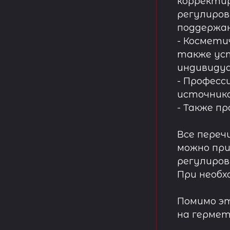
корректир
регулиров
поддержа
- Космети
также ус
индивидуа
- Професс
источнико
- Также п
Все переч
можно при
регулиров
При необх
Помимо эт
на гермет