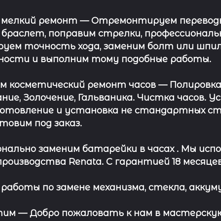
 мелкий ремонт
— Отремонтируем переводну
 браслет, поправим стрелки, профессионал
уем точность хода, заменим болт или шпил
ности и выполним тому подобные работы.
ём косметический ремонт часов
— Полировка
ние, Золочение, Гальваника. Чистка часов. 
отовление и установка не стандартных сте
отовим под заказ.
нально заменим батарейки в часах .
Мы испо
роизводства Renata. С гарантией 18 месяцев
работы по замене механизма, стекла, аккуму
этим —
Добро пожаловать к нам в мастерскую