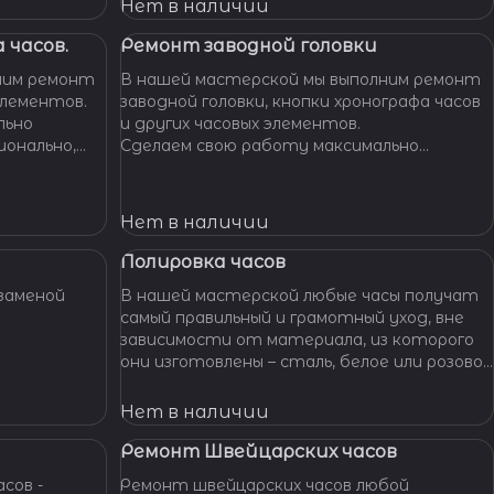
Нет в наличии
 часов.
Ремонт заводной головки
ним ремонт
В нашей мастерской мы выполним ремонт
элементов.
заводной головки, кнопки хронографа часов
льно
и других часовых элементов.
ионально,
Сделаем свою работу максимально
их часов.
бережно, аккуратно и профессионально,
устраним любые неполадки ваших часов.
Нет в наличии
Полировка часов
заменой
В нашей мастерской любые часы получат
самый правильный и грамотный уход, вне
зависимости от материала, из которого
они изготовлены – сталь, белое или розовое
золото, титан, алюминий и т. п. – наши
специалисты отполируют практически
Нет в наличии
любой материал.
Ремонт Швейцарских часов
сов -
Ремонт швейцарских часов любой