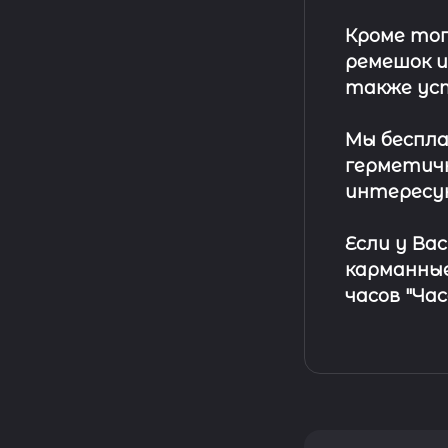
Кроме тог
ремешок
и
также ус
Мы беспла
герметичн
интересу
Если у Ва
карманные
часов "Ча