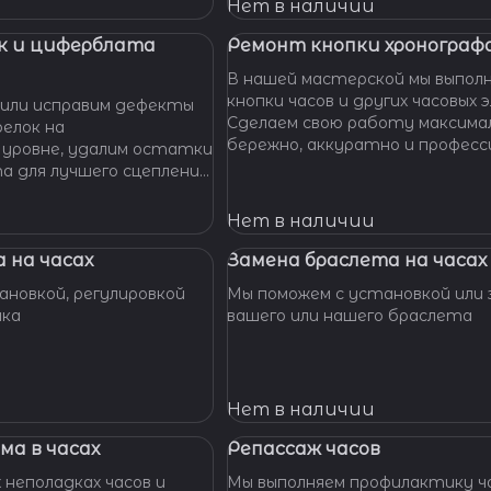
 Наши мастера с
Нет в наличии
омогут вам решить
произведут замену
к и циферблата
Ремонт кнопки хронографа
сионально, быстро,
В нашей мастерской мы выпол
доступной цене.
кнопки часов и других часовых 
или исправим дефекты
Сделаем свою работу максима
елок на
бережно, аккуратно и професс
 уровне, удалим остатки
устраним любые неполадки ваш
та для лучшего сцепления
их. Закрепим слетевшие
амни. Восстановим
Нет в наличии
ата к механизму.
 на часах
Замена браслета на часах
новкой, регулировкой
Мы поможем с установкой или 
шка
вашего или нашего браслета
Нет в наличии
ма в часах
Репассаж часов
 неполадках часов и
Мы выполняем профилактику ча