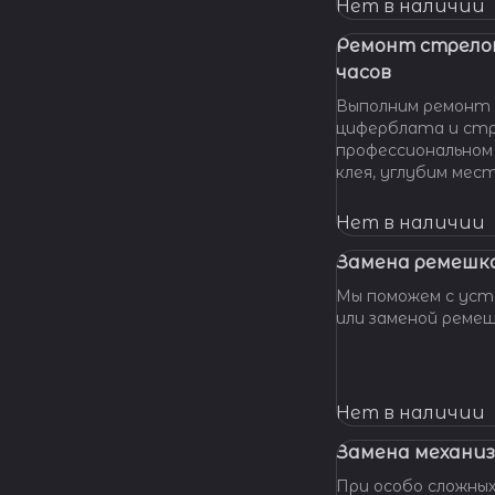
нашу мастерскую!
Нет в наличии
удовольствием п
вашу проблему и 
Ремонт стрело
батарейки профес
часов
качественно и по 
Выполним ремонт 
циферблата и стр
профессиональном
клея, углубим мес
клея и направляющ
стрелки, метки, к
Нет в наличии
крепления цифербл
Замена ремешка
Мы поможем с уста
или заменой реме
Нет в наличии
Замена механиз
При особо сложных