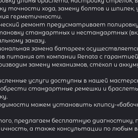
овку длины браслета, настройку стрелок, 
ку точности хода, замену болтов и шпилек, 
ния герметичности.
ческий ремонт предусматривает полировку к
тановку стандартных и нестандартных (вк
льному заказу.
иональная замена батареек осуществляется
в питания от компании Renata с гарантией 
роизводим замену механизмов, стёкол и акку
исленные услуги доступны в нашей мастерск
обрести стандартные ремешки и браслеты д
ку.
одимости можем установить клипсу-«бабочк
ого, предлагаем бесплатную диагностику, 
ичность, а также консультации по любым во