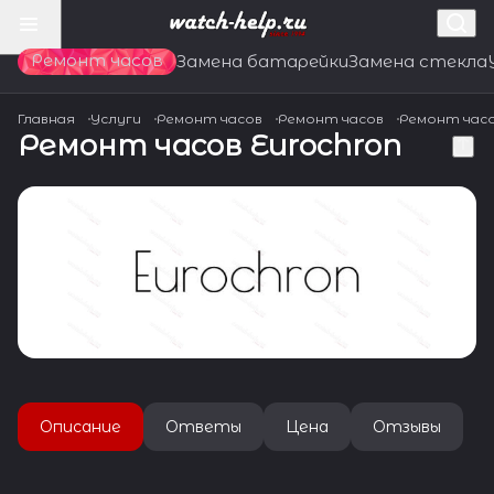
Ремонт часов
Замена батарейки
Замена стекла
Главная
Услуги
Ремонт часов
Ремонт часов
Ремонт час
Ремонт часов Eurochron
Описание
Ответы
Цена
Отзывы