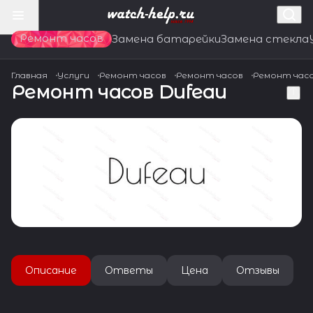
Ремонт часов
Замена батарейки
Замена стекла
Главная
Услуги
Ремонт часов
Ремонт часов
Ремонт час
Ремонт часов Dufeau
Описание
Ответы
Цена
Отзывы