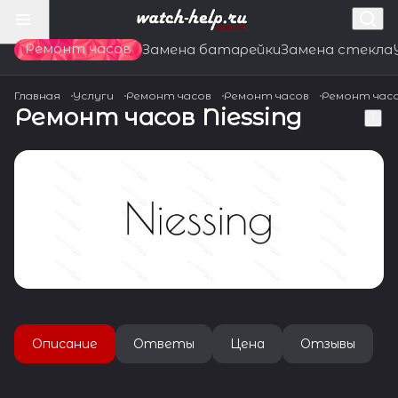
Ремонт часов
Замена батарейки
Замена стекла
Главная
Услуги
Ремонт часов
Ремонт часов
Ремонт час
Ремонт часов Niessing
Описание
Ответы
Цена
Отзывы