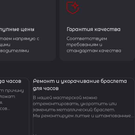
тупные цены
Гарантия качества
таем напрямую с
Соответствуем
щими
требованиям и
зводителями
стандартам качества
а часов
Ремонт и укорачивание браслета
для часов
т причину
дложат
В нашей мастерской можно
я.
отремонтировать, укоротить или
сов
заменить металлический браслет.
тобы
Мы ремонтируем литые и штампованные
ущенной
браслеты даже с самыми сложными по
.
форме и внешнему виду звеньями, чистим и
освежаем их внешний вид,