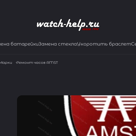
мена батарейки
Замена стекла
Укоротить браслет
С
 Марки
Ремонт часов AMST