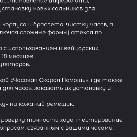
восстановление циферблата,
установку новых сальников для
орпуса и браслета, чистку часов, а
лючая сложные формы) стёкол по
 с использованием швейцарских
18 месяцев.
муляторов.
ой «Часовая Скорая Помощь», где также
ля часов, заказать их установку и
у» на кожаный ремешок.
проверку точности хода, тестирование
просам, связанным с вашими часами.