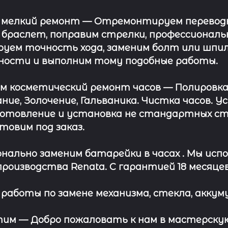
 мелкий ремонт
— Отремонтируем переводну
 браслет, поправим стрелки, профессионал
уем точность хода, заменим болт или шпил
ности и выполним тому подобные работы.
ём косметический ремонт часов
— Полировка
ние, Золочение, Гальваника. Чистка часов. 
отовление и установка не стандартных сте
отовим под заказ.
нально заменим батарейки в часах .
Мы испо
роизводства Renata. С гарантией 18 месяцев
работы по замене механизма, стекла, аккуму
этим —
Добро пожаловать к нам в мастерскую