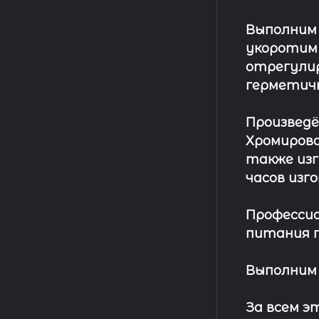
Выполним
укоротим
отрегулир
герметич
Произвед
Хромирова
также изг
часов изг
Профессио
питания п
Выполним 
За всем 