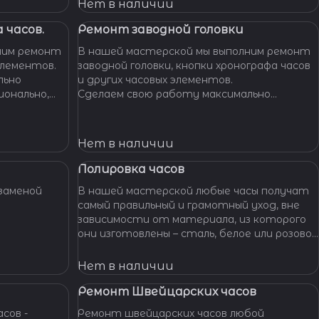
Нет в наличии
 часов.
Ремонт заводной головки
ним ремонт
В нашей мастерской мы выполним ремонт
элементов.
заводной головки, кнопки хронографа часов
льно
и других часовых элементов.
ионально,
Сделаем свою работу максимально
их часов.
бережно, аккуратно и профессионально,
устраним любые неполадки ваших часов.
Нет в наличии
Полировка часов
заменой
В нашей мастерской любые часы получат
самый правильный и грамотный уход, вне
зависимости от материала, из которого
они изготовлены – сталь, белое или розовое
золото, титан, алюминий и т. п. – наши
специалисты отполируют практически
Нет в наличии
любой материал.
Ремонт Швейцарских часов
сов -
Ремонт швейцарских часов любой