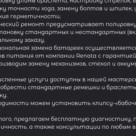
овку длины браслета, настройку стрелок, 
ку точности хода, замену болтов и шпилек, 
ния герметичности.
ческий ремонт предусматривает полировку к
тановку стандартных и нестандартных (вк
льному заказу.
иональная замена батареек осуществляется
в питания от компании Renata с гарантией 
роизводим замену механизмов, стёкол и акку
исленные услуги доступны в нашей мастерск
обрести стандартные ремешки и браслеты д
ку.
одимости можем установить клипсу-«бабочк
ого, предлагаем бесплатную диагностику, 
ичность, а также консультации по любым во