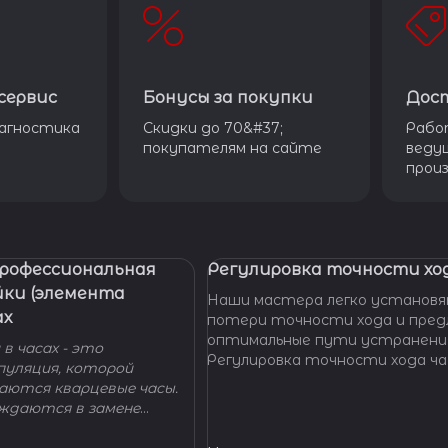
сервис
Бонусы за покупки
Дос
агностика
Скидки до 70&#37;
Рабо
покупателям на сайте
веду
прои
Профессиональная
Регулировка точности ход
йки (элемента
Наши мастера легко установя
ах
потери точности хода и пре
оптимальные пути устранени
в часах - это
Регулировка точности хода ча
пуляция, которой
проводится таким образом, ч
гаются кварцевые часы.
отклонение не превышало доп
уждаются в замене
производителем погрешности
 - добро пожаловать в