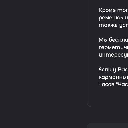
Кроме тог
ремешок
и
также ус
Мы беспла
герметичн
интересу
Если у Ва
карманные
часов "Ча