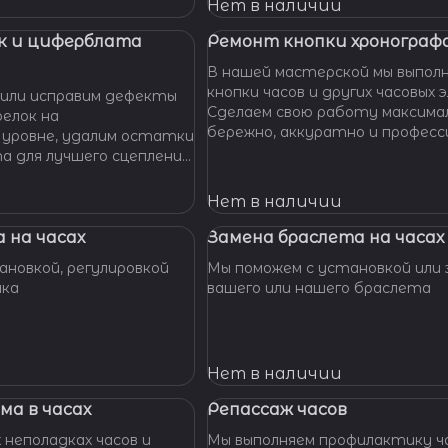
 Наши мастера с
Нет в наличии
омогут вам решить
произведут замену
к и циферблата
Ремонт кнопки хронографа
сионально, быстро,
В нашей мастерской мы выпол
доступной цене.
кнопки часов и других часовых 
или исправим дефекты
Сделаем свою работу максима
елок на
бережно, аккуратно и професс
 уровне, удалим остатки
устраним любые неполадки ваш
та для лучшего сцепления
их. Закрепим слетевшие
амни. Восстановим
Нет в наличии
ата к механизму.
 на часах
Замена браслета на часах
новкой, регулировкой
Мы поможем с установкой или 
шка
вашего или нашего браслета
Нет в наличии
ма в часах
Репассаж часов
 неполадках часов и
Мы выполняем профилактику ча