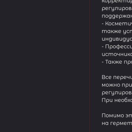
корректир
регулиров
поддержа
- Космети
также ус
индивидуа
- Професс
источнико
- Также п
Все переч
можно при
регулиров
При необх
Помимо эт
на гермет