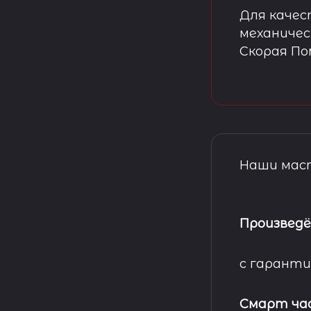
Для качес
механичес
Скорая П
Наши маст
Произведё
с гаранти
Смарт ча