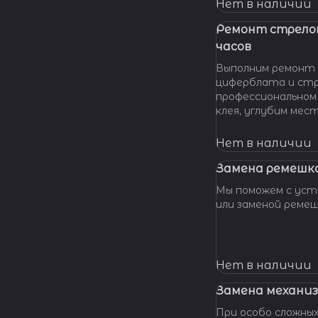
нашу мастерскую!
Нет в наличии
удовольствием п
вашу проблему и 
Ремонт стрело
батарейки профес
часов
качественно и по 
Выполним ремонт 
циферблата и стр
профессиональном
клея, углубим мес
клея и направляющ
стрелки, метки, к
Нет в наличии
крепления цифербл
Замена ремешка
Мы поможем с уста
или заменой реме
Нет в наличии
Замена механиз
При особо сложных