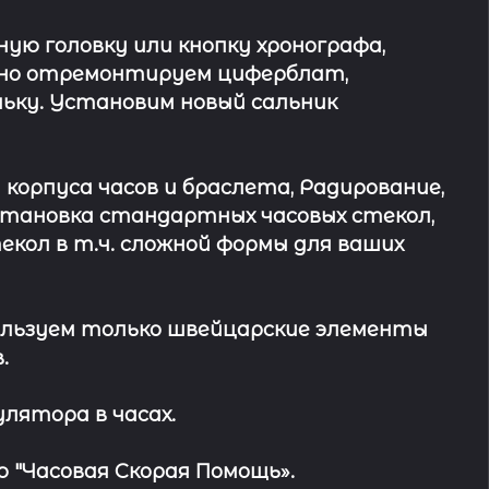
ю головку или кнопку хронографа,
ьно отремонтируем циферблат,
ьку. Установим новый сальник
 корпуса часов и браслета, Радирование,
Установка стандартных часовых стекол,
кол в т.ч. сложной формы для ваших
льзуем только швейцарские элементы
.
лятора в часах.
 "Часовая Скорая Помощь».