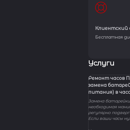
Клиентский 
Бесплатная ди
Услуги
Ремонт часов 
замена батаре
питания) в час
Замена батарейки 
необходимая мани
регулярно подвер
Если ваши часы н
элемента питания